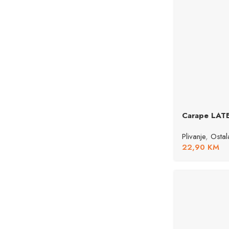
Carape LAT
Plivanje
,
Osta
22,90
KM