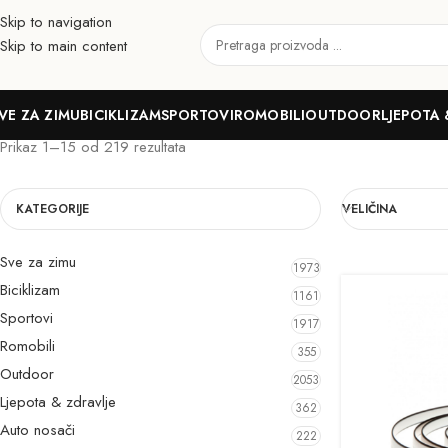
Skip to navigation
Skip to main content
MAD WAVE
VE ZA ZIMU
BICIKLIZAM
SPORTOVI
ROMOBILI
OUTDOOR
LJEPOTA 
Prikaz 1–15 od 219 rezultata
KATEGORIJE
VELIČINA
Sve za zimu
1973
Biciklizam
1161
Sportovi
1917
Romobili
355
Outdoor
2053
Ljepota & zdravlje
362
Auto nosači
222