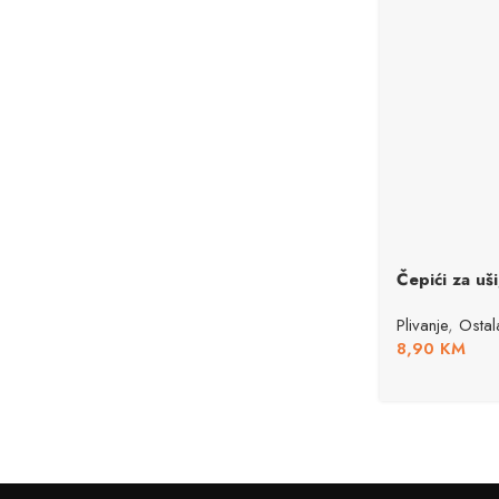
Čepići za uši
Plivanje
,
Osta
8,90
KM