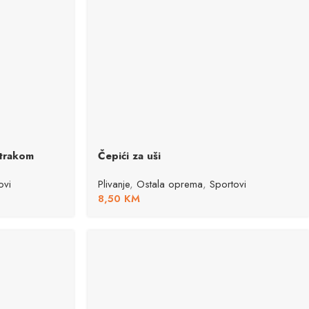
 trakom
Čepići za uši
ovi
Plivanje
,
Ostala oprema
,
Sportovi
8,50
KM