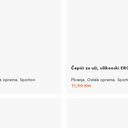
Čepići za uši, silikonski E
la oprema
,
Sportovi
Plivanje
,
Ostala oprema
,
Sport
11,90
KM