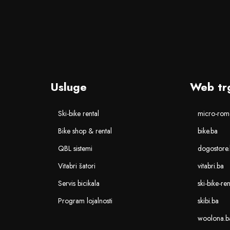
Usluge
Web tr
Ski-bike rental
micro-romo
Bike shop & rental
bike.ba
QBL sistemi
dogostore
Vitabri šatori
vitabri.ba
Servis bicikala
ski-bike-re
Program lojalnosti
skibi.ba
woolona.b