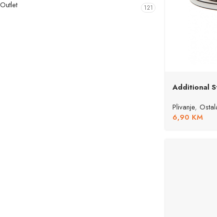
Outlet
121
Additional S
Plivanje
,
Osta
6,90
KM