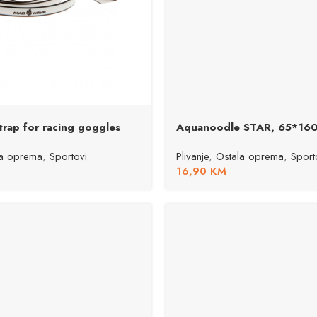
trap for racing goggles
Aquanoodle STAR, 65*16
la oprema
,
Sportovi
Plivanje
,
Ostala oprema
,
Sport
16,90
KM