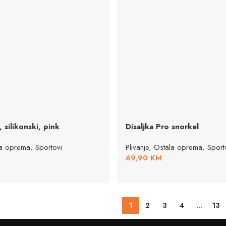
, silikonski, pink
Disaljka Pro snorkel
la oprema
,
Sportovi
Plivanje
,
Ostala oprema
,
Sport
69,90
KM
1
2
3
4
…
13