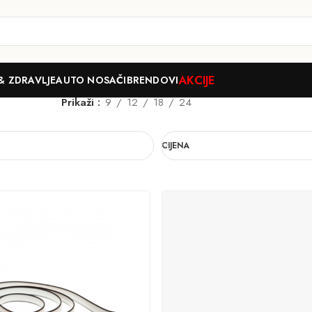
AKCIJE
& ZDRAVLJE
AUTO NOSAČI
BRENDOVI
Prikaži
9
12
18
24
CIJENA