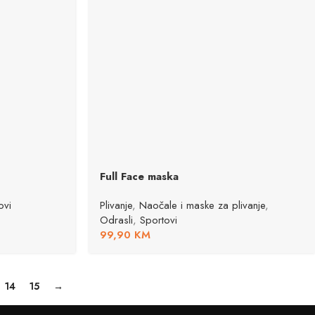
Full Face maska
ovi
Plivanje
,
Naočale i maske za plivanje
,
Odrasli
,
Sportovi
99,90
KM
14
15
→