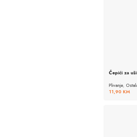
Čepići za uši
Plivanje
,
Osta
11,90
KM