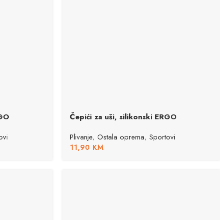
RGO
Čepići za uši, silikonski ERGO
ovi
Plivanje
,
Ostala oprema
,
Sportovi
11,90
KM