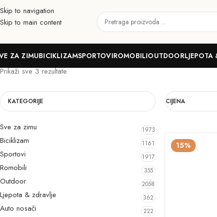
Skip to navigation
Skip to main content
JIABO
VE ZA ZIMU
BICIKLIZAM
SPORTOVI
ROMOBILI
OUTDOOR
LJEPOTA 
Prikaži sve 3 rezultate
KATEGORIJE
CIJENA
Sve za zimu
1973
Biciklizam
1161
15%
Sportovi
1917
Romobili
355
Outdoor
2058
Ljepota & zdravlje
362
Auto nosači
222