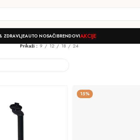
AKCIJE
& ZDRAVLJE
AUTO NOSAČI
BRENDOVI
Prikaži
9
12
18
24
15%