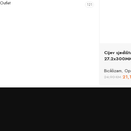
Outlet
121
Cijev sjediš
27.2x300M
Biciklizam
,
Opr
21,
24,90
KM