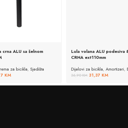
ta crna ALU sa šelnom
Lula volana ALU podesiva 
M
CRNA ext110mm
ema za bicikla
,
Sjedišta
Dijelovi za bicikla
,
Amortizeri
,
17
KM
31,37
KM
36,90
KM