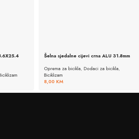
8.6X25.4
Šelna sjedalne cijevi crna ALU 31.8mm
Oprema za bicikla
,
Dodaci za bicikla
,
Biciklizam
Biciklizam
8,00
KM