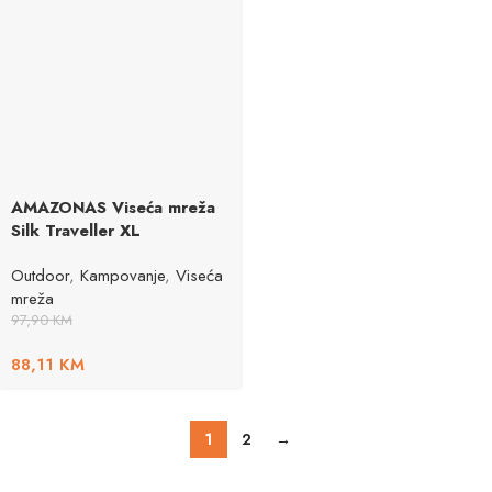
AMAZONAS Viseća mreža
Silk Traveller XL
Outdoor
,
Kampovanje
,
Viseća
mreža
97,90
KM
88,11
KM
1
2
→