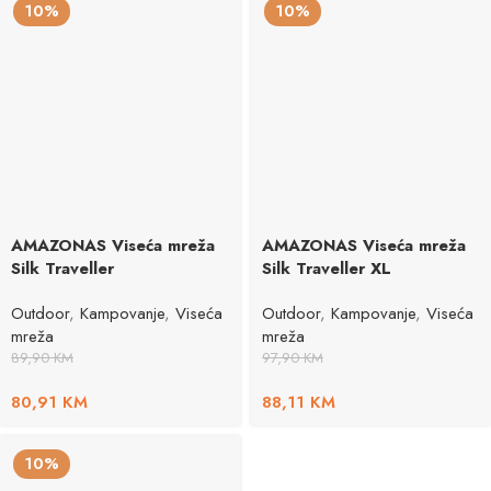
10%
10%
AMAZONAS Viseća mreža
AMAZONAS Viseća mreža
Silk Traveller
Silk Traveller XL
Outdoor
,
Kampovanje
,
Viseća
Outdoor
,
Kampovanje
,
Viseća
mreža
mreža
89,90
KM
97,90
KM
80,91
KM
88,11
KM
10%