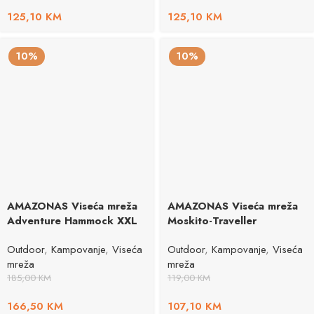
125,10
KM
125,10
KM
10%
10%
AMAZONAS Viseća mreža
AMAZONAS Viseća mreža
Adventure Hammock XXL
Moskito-Traveller
Outdoor
,
Kampovanje
,
Viseća
Outdoor
,
Kampovanje
,
Viseća
mreža
mreža
185,00
KM
119,00
KM
166,50
KM
107,10
KM