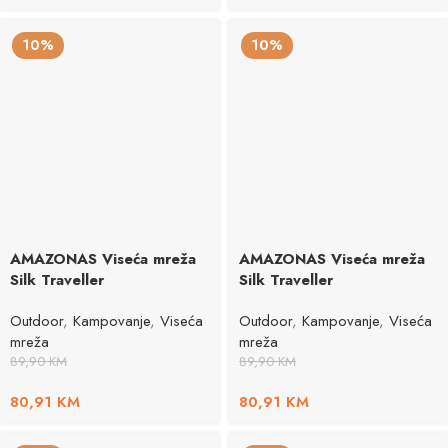
10%
10%
AMAZONAS Viseća mreža
AMAZONAS Viseća mreža
Silk Traveller
Silk Traveller
Outdoor
,
Kampovanje
,
Viseća
Outdoor
,
Kampovanje
,
Viseća
mreža
mreža
89,90
KM
89,90
KM
80,91
KM
80,91
KM