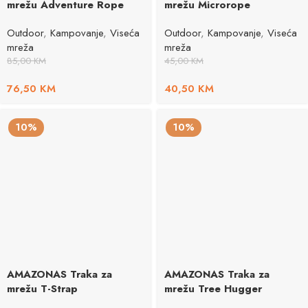
mrežu Adventure Rope
mrežu Microrope
Outdoor
,
Kampovanje
,
Viseća
Outdoor
,
Kampovanje
,
Viseća
mreža
mreža
85,00
KM
45,00
KM
76,50
KM
40,50
KM
10%
10%
AMAZONAS Traka za
AMAZONAS Traka za
mrežu T-Strap
mrežu Tree Hugger