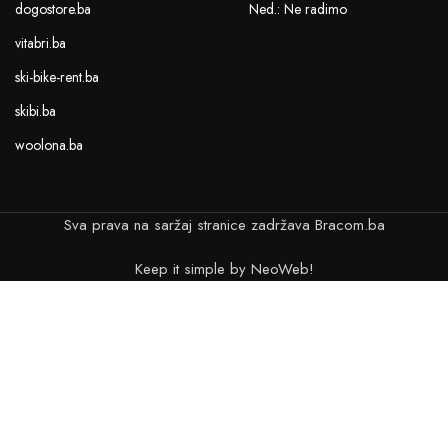
dogostore.ba
Ned.: Ne radimo
vitabri.ba
ski-bike-rent.ba
skibi.ba
woolona.ba
Sva prava na saržaj stranice zadržava Bracom.ba
Keep it simple by NeoWeb!