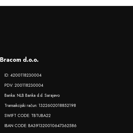
Bracom d.o.o.
ID: 4200118230004
PDV: 200118230004
Banka: NLB Banka d.d. Sarajevo
Transakcijski račun: 1322602018852198
SWIFT CODE: TBTUBA22
IBAN CODE: BA391320010647362586