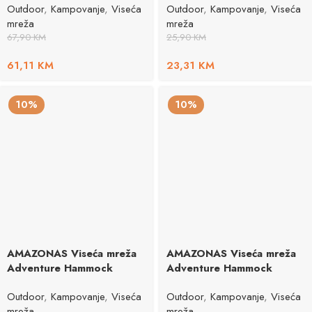
Outdoor
,
Kampovanje
,
Viseća
Outdoor
,
Kampovanje
,
Viseća
mreža
mreža
67,90
KM
25,90
KM
61,11
KM
23,31
KM
10%
10%
AMAZONAS Viseća mreža
AMAZONAS Viseća mreža
Adventure Hammock
Adventure Hammock
Outdoor
,
Kampovanje
,
Viseća
Outdoor
,
Kampovanje
,
Viseća
mreža
mreža