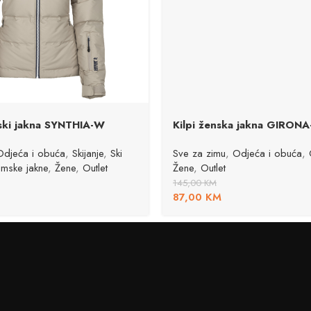
a ski jakna SYNTHIA-W
Kilpi ženska jakna GIRON
Odjeća i obuća
,
Skijanje
,
Ski
Sve za zimu
,
Odjeća i obuća
,
imske jakne
,
Žene
,
Outlet
Žene
,
Outlet
145,00
KM
87,00
KM