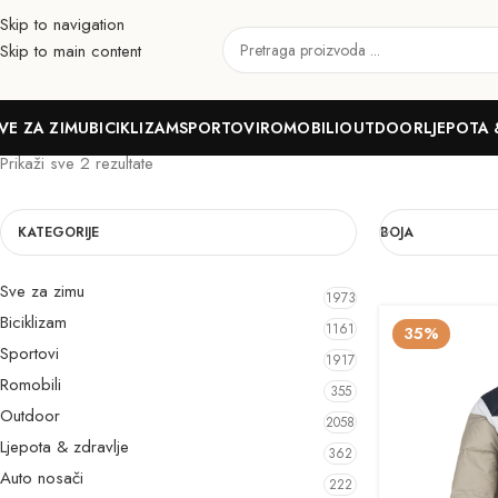
Skip to navigation
Skip to main content
BEG
VE ZA ZIMU
BICIKLIZAM
SPORTOVI
ROMOBILI
OUTDOOR
LJEPOTA 
Prikaži sve 2 rezultate
KATEGORIJE
BOJA
Sve za zimu
1973
Biciklizam
1161
35%
Sportovi
1917
Romobili
355
Outdoor
2058
Ljepota & zdravlje
362
Auto nosači
222