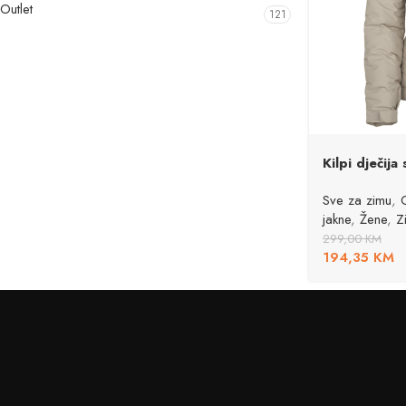
Outlet
121
Kilpi dječij
Sve za zimu
,
jakne
,
Žene
,
Z
299,00
KM
194,35
KM