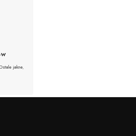
A-W
Ostale jakne
,