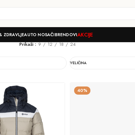
AKCIJE
& ZDRAVLJE
AUTO NOSAČI
BRENDOVI
Prikaži
9
12
18
24
VELIČINA
40%