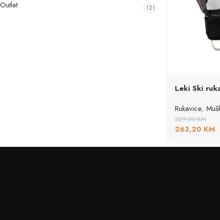
Outlet
121
Leki Ski ruk
Rukavice
,
Mušk
329,00
KM
263,20
KM