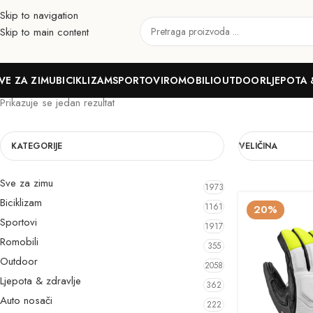
Skip to navigation
Skip to main content
9.0
VE ZA ZIMU
BICIKLIZAM
SPORTOVI
ROMOBILI
OUTDOOR
LJEPOTA 
Prikazuje se jedan rezultat
KATEGORIJE
VELIČINA
Sve za zimu
1973
Biciklizam
1161
20%
Sportovi
1917
Romobili
355
Outdoor
2058
Ljepota & zdravlje
362
Auto nosači
222