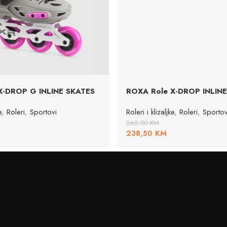
X-DROP G INLINE SKATES
ROXA Role X-DROP INLIN
e
,
Roleri
,
Sportovi
Roleri i klizaljke
,
Roleri
,
Sportov
265,00
KM
238,50
KM