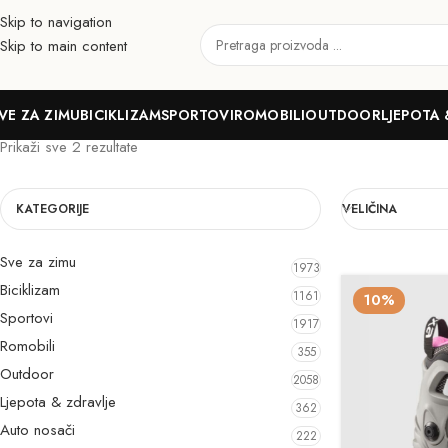
Skip to navigation
Skip to main content
32-35
VE ZA ZIMU
BICIKLIZAM
SPORTOVI
ROMOBILI
OUTDOOR
LJEPOTA 
Prikaži sve 2 rezultate
KATEGORIJE
VELIČINA
Sve za zimu
1973
Biciklizam
1161
10%
Sportovi
1917
Romobili
355
Outdoor
2058
Ljepota & zdravlje
362
Auto nosači
222