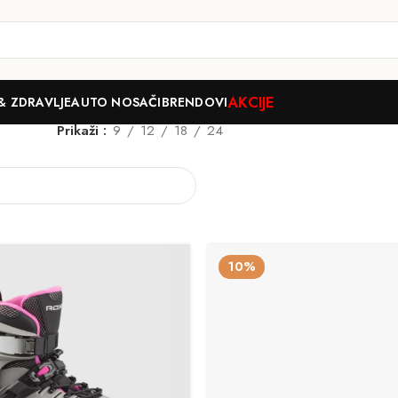
AKCIJE
& ZDRAVLJE
AUTO NOSAČI
BRENDOVI
Prikaži
9
12
18
24
10%