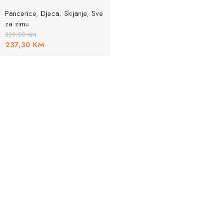
Pancerice
,
Djeca
,
Skijanje
,
Sve
za zimu
339,00
KM
237,30
KM