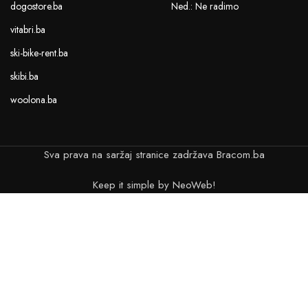
dogostore.ba
Ned.: Ne radimo
vitabri.ba
ski-bike-rent.ba
skibi.ba
woolona.ba
Sva prava na saržaj stranice zadržava Bracom.ba
Keep it simple by NeoWeb!