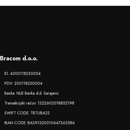
Bracom d.o.o.
ID: 4200118230004
PDV: 200118230004
Banka: NLB Banka d.d. Sarajevo
Transakcijski račun: 1322602018852198
SWIFT CODE: TBTUBA22
IBAN CODE: BA391320010647362586