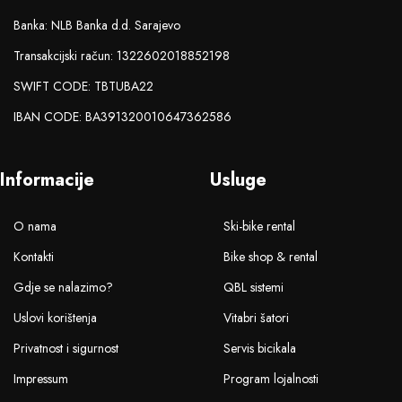
Banka: NLB Banka d.d. Sarajevo
Transakcijski račun: 1322602018852198
SWIFT CODE: TBTUBA22
IBAN CODE: BA391320010647362586
Informacije
Usluge
O nama
Ski-bike rental
Kontakti
Bike shop & rental
Gdje se nalazimo?
QBL sistemi
Uslovi korištenja
Vitabri šatori
Privatnost i sigurnost
Servis bicikala
Impressum
Program lojalnosti