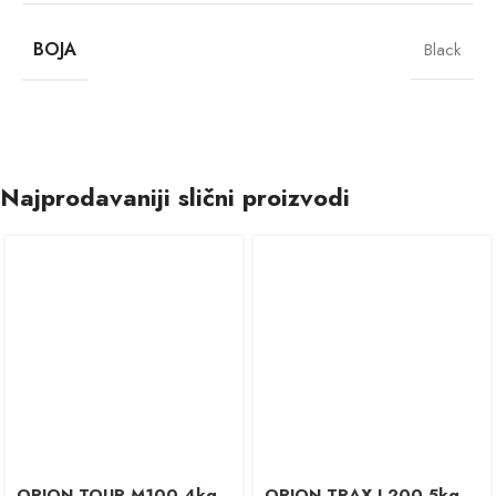
BOJA
Black
Najprodavaniji slični proizvodi
ORION TOUR M100 4kg,
ORION TRAX L200 5kg,