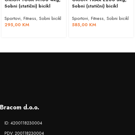
Sobni (statični) bicikl
Sobni (statični) bicikl
Sportovi
,
Fitness
,
Sobni bicikl
Sportovi
,
Fitness
,
Sobni bicikl
295,00
KM
585,00
KM
Bracom d.o.o.
ID: 4200118230004
PDV: 200118230004