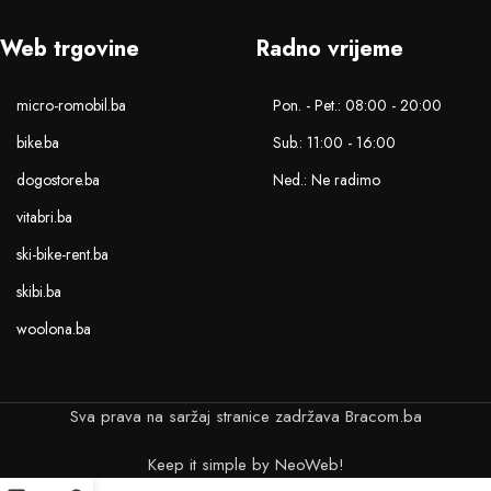
Web trgovine
Radno vrijeme
micro-romobil.ba
Pon. - Pet.: 08:00 - 20:00
bike.ba
Sub.: 11:00 - 16:00
dogostore.ba
Ned.: Ne radimo
vitabri.ba
ski-bike-rent.ba
skibi.ba
woolona.ba
Sva prava na saržaj stranice zadržava Bracom.ba
Keep it simple by NeoWeb!