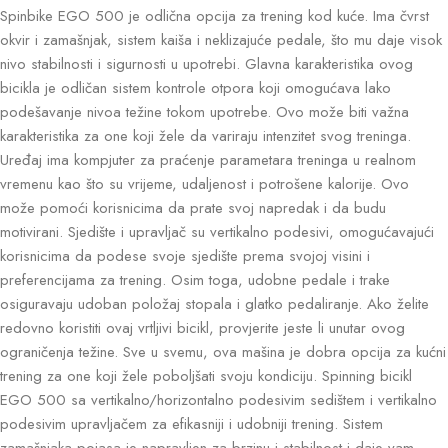
Spinbike EGO 500 je odlična opcija za trening kod kuće. Ima čvrst
okvir i zamašnjak, sistem kaiša i neklizajuće pedale, što mu daje visok
nivo stabilnosti i sigurnosti u upotrebi. Glavna karakteristika ovog
bicikla je odličan sistem kontrole otpora koji omogućava lako
podešavanje nivoa težine tokom upotrebe. Ovo može biti važna
karakteristika za one koji žele da variraju intenzitet svog treninga.
Uređaj ima kompjuter za praćenje parametara treninga u realnom
vremenu kao što su vrijeme, udaljenost i potrošene kalorije. Ovo
može pomoći korisnicima da prate svoj napredak i da budu
motivirani. Sjedište i upravljač su vertikalno podesivi, omogućavajući
korisnicima da podese svoje sjedište prema svojoj visini i
preferencijama za trening. Osim toga, udobne pedale i trake
osiguravaju udoban položaj stopala i glatko pedaliranje. Ako želite
redovno koristiti ovaj vrtljivi bicikl, provjerite jeste li unutar ovog
ograničenja težine. Sve u svemu, ova mašina je dobra opcija za kućni
trening za one koji žele poboljšati svoju kondiciju. Spinning bicikl
EGO 500 sa vertikalno/horizontalno podesivim sedištem i vertikalno
podesivim upravljačem za efikasniji i udobniji trening. Sistem
zamašnjaka-pojasa je napravljen za brzinu i stabilnost i daje vam