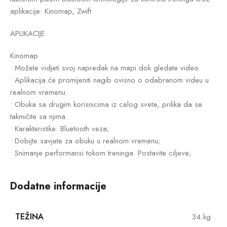
aplikacije: Kinomap, Zwift
APLIKACIJE
Kinomap
• Možete vidjeti svoj napredak na mapi dok gledate video.
• Aplikacija će promijeniti nagib ovisno o odabranom videu u
realnom vremenu.
• Obuka sa drugim korisnicima iz celog sveta, prilika da se
takmičite sa njima.
• Karakteristike: Bluetooth veza;
• Dobijte savjete za obuku u realnom vremenu;
• Snimanje performansi tokom treninga. Postavite ciljeve;
Dodatne informacije
TEŽINA
34 kg