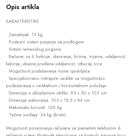
Opis artikla
KARAKTERISTIKE
• Zamašnjak: 13 kg
• Podesivi sistem punjenja sa podlogom
• Sistem remenskog pogona
• Računar sa 6 funkcija: skeniranje, brzina, vrijeme, udaljenost,
kalorije, ukupna pređena udaljenost, otkucaji srca
• Mogućnost podešavanja visine upravljača
• Specijalizovano rotirajuće sedište sa mogućnošću
podešavanja u vertikalnom i horizontalnom položaju
• Dimenzije u sklopljenom obliku: 93 x 50 x 103 cm
• Dimenzije pakovanja: 103 x 19,5 x 84 cm
• Maksimalni korisnik: 120 kg
• Težina uređaja: 34 kg (bruto)
Mogućnost povezivanja računara sa pametnim telefonom ili
tabletom putem Bluetooth tehnologije za kontrolu treninga kroz