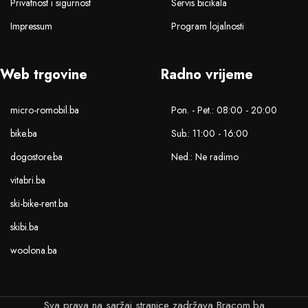
Privatnost i sigurnost
Servis bicikala
Impressum
Program lojalnosti
Web trgovine
Radno vrijeme
micro-romobil.ba
Pon. - Pet.: 08:00 - 20:00
bike.ba
Sub.: 11:00 - 16:00
dogostore.ba
Ned.: Ne radimo
vitabri.ba
ski-bike-rent.ba
skibi.ba
woolona.ba
Sva prava na saržaj stranice zadržava Bracom.ba