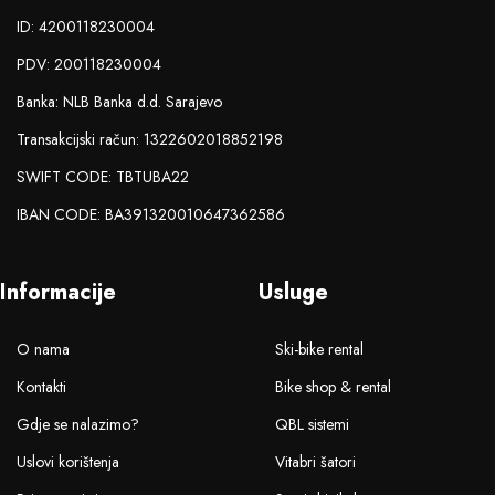
ID: 4200118230004
PDV: 200118230004
Banka: NLB Banka d.d. Sarajevo
Transakcijski račun: 1322602018852198
SWIFT CODE: TBTUBA22
IBAN CODE: BA391320010647362586
Informacije
Usluge
O nama
Ski-bike rental
Kontakti
Bike shop & rental
Gdje se nalazimo?
QBL sistemi
Uslovi korištenja
Vitabri šatori