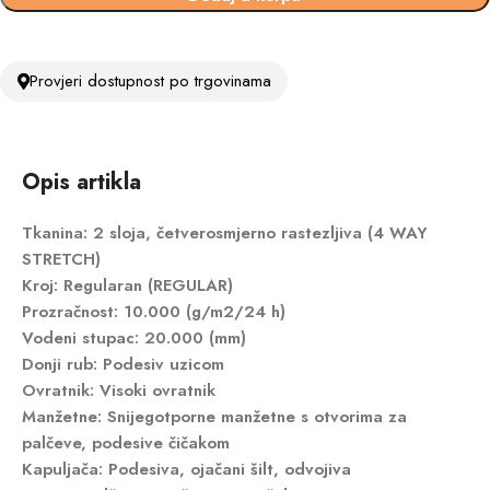
Provjeri dostupnost po trgovinama
Opis artikla
Tkanina
: 2 sloja, četverosmjerno rastezljiva (4 WAY
STRETCH)
Kroj
: Regularan (REGULAR)
Prozračnost
: 10.000 (g/m2/24 h)
Vodeni stupac
: 20.000 (mm)
Donji rub
: Podesiv uzicom
Ovratnik
: Visoki ovratnik
Manžetne
: Snijegotporne manžetne s otvorima za
palčeve, podesive čičakom
Kapuljača
: Podesiva, ojačani šilt, odvojiva