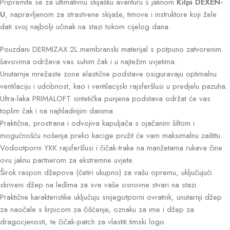
Pripremite se za ultimativnu skijašku avanturu s jaknom
Kilpi DEXEN-
U
, napravljenom za strastvene skijaše, timove i instruktore koji žele
dati svoj najbolji učinak na stazi tokom cijelog dana.
Pouzdani DERMIZAX 2L membranski materijal s potpuno zatvorenim
šavovima održava vas suhim čak i u najtežim uvjetima.
Unutarnje mrežaste zone elastične podstave osiguravaju optimalnu
ventilaciju i udobnost, kao i ventilacijski rajsferšlusi u predjelu pazuha.
Ultra-laka PRIMALOFT sintetička punjena podstava održat će vas
toplim čak i na najhladnijim danima.
Praktična, prostrana i odvojiva kapuljača s ojačanim šiltom i
mogućnošću nošenja preko kacige pružit će vam maksimalnu zaštitu.
Vodootporni YKK rajsferšlusi i čičak-trake na manžetama rukava čine
ovu jaknu partnerom za ekstremne uvjete.
Širok raspon džepova (četiri ukupno) za vašu opremu, uključujući
skriveni džep na leđima za sve vaše osnovne stvari na stazi.
Praktične karakteristike uključuju snijegotporni ovratnik, unutarnji džep
za naočale s krpicom za čišćenje, oznaku za ime i džep za
dragocjenosti, te čičak-patch za vlastiti timski logo.