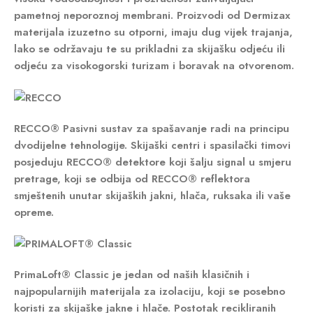
pametnoj neporoznoj membrani. Proizvodi od
Dermizax
materijala izuzetno su otporni, imaju dug vijek trajanja,
lako se održavaju te su prikladni za skijašku odjeću ili
odjeću za visokogorski turizam i boravak na otvorenom.
RECCO®
Pasivni sustav za spašavanje radi na principu
dvodijelne tehnologije. Skijaški centri i spasilački timovi
posjeduju
RECCO®
detektore koji šalju signal u smjeru
pretrage, koji se odbija od
RECCO®
reflektora
smještenih unutar skijaških jakni, hlača, ruksaka ili vaše
opreme.
PrimaLoft® Classic
je jedan od naših klasičnih i
najpopularnijih materijala za izolaciju, koji se posebno
koristi za skijaške jakne i hlače. Postotak recikliranih