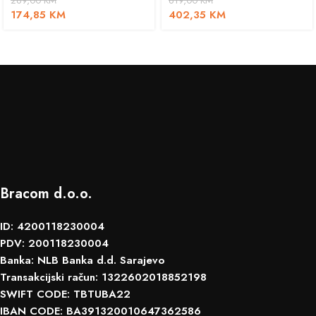
269,00
KM
619,00
KM
174,85
KM
402,35
KM
Bracom d.o.o.
ID: 4200118230004
PDV: 200118230004
Banka: NLB Banka d.d. Sarajevo
Transakcijski račun: 1322602018852198
SWIFT CODE: TBTUBA22
IBAN CODE: BA391320010647362586