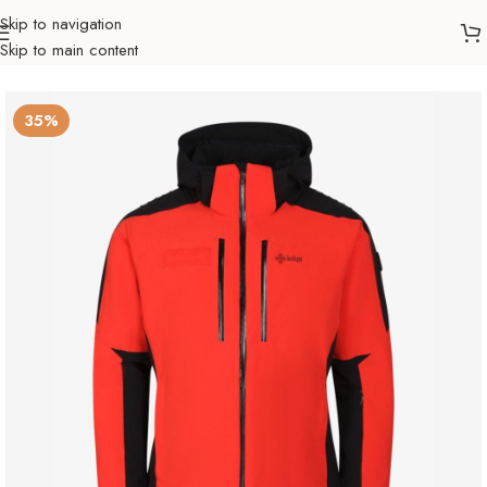
Skip to navigation
Skip to main content
Početna
Sve za zimu
Skijanje
Ski jakne
Muškarci
35%