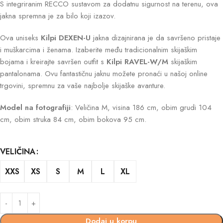
S integriranim RECCO sustavom za dodatnu sigurnost na terenu, ova
jakna spremna je za bilo koji izazov.
Ova uniseks
Kilpi DEXEN-U
jakna dizajnirana je da savršeno pristaje
i muškarcima i ženama. Izaberite među tradicionalnim skijaškim
bojama i kreirajte savršen outfit s
Kilpi RAVEL-W/M
skijaškim
pantalonama. Ovu fantastičnu jaknu možete pronaći u našoj online
trgovini, spremnu za vaše najbolje skijaške avanture.
Model na fotografiji
: Veličina M, visina 186 cm, obim grudi 104
cm, obim struka 84 cm, obim bokova 95 cm.
VELIČINA
XXS
XS
S
M
L
XL
Dodaj u korpu