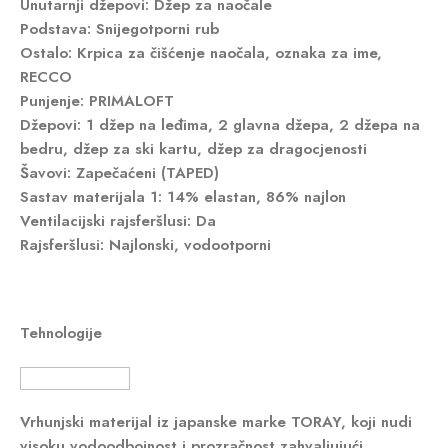
Unutarnji džepovi
: Džep za naočale
Podstava
: Snijegotporni rub
Ostalo
: Krpica za čišćenje naočala, oznaka za ime,
RECCO
Punjenje
: PRIMALOFT
Džepovi
: 1 džep na leđima, 2 glavna džepa, 2 džepa na
bedru, džep za ski kartu, džep za dragocjenosti
Šavovi
: Zapečaćeni (TAPED)
Sastav materijala 1
: 14% elastan, 86% najlon
Ventilacijski rajsferšlusi
: Da
Rajsferšlusi
: Najlonski, vodootporni
Tehnologije
Vrhunjski materijal iz japanske marke
TORAY
, koji nudi
visoku vodoodbojnost i prozračnost zahvaljujući