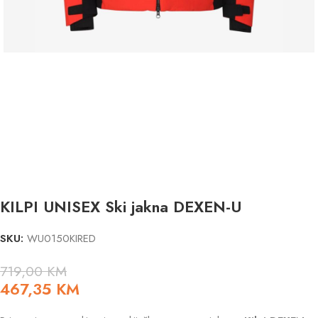
KILPI UNISEX Ski jakna DEXEN-U
SKU:
WU0150KIRED
719,00
KM
467,35
KM