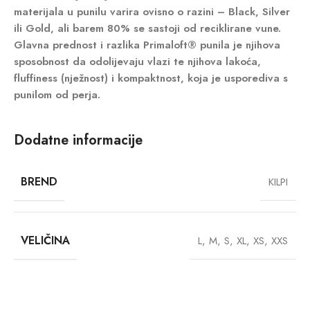
materijala u punilu varira ovisno o razini –
Black
,
Silver
ili
Gold
, ali barem 80% se sastoji od reciklirane vune.
Glavna prednost i razlika
Primaloft®
punila je njihova
sposobnost da odolijevaju vlazi te njihova lakoća,
fluffiness (nježnost) i kompaktnost, koja je usporediva s
punilom od perja.
Dodatne informacije
BREND
KILPI
VELIČINA
L
,
M
,
S
,
XL
,
XS
,
XXS