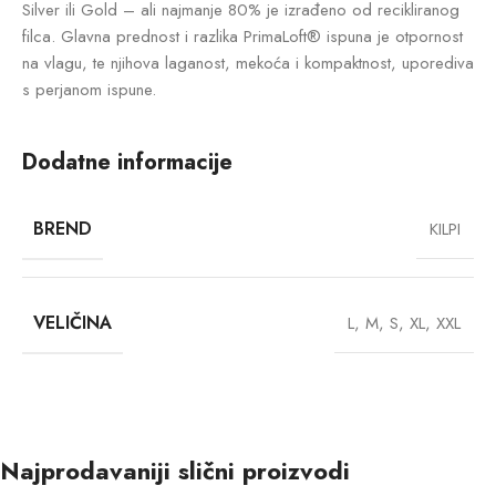
Silver ili Gold – ali najmanje 80% je izrađeno od recikliranog
filca. Glavna prednost i razlika PrimaLoft® ispuna je otpornost
na vlagu, te njihova laganost, mekoća i kompaktnost, uporediva
s perjanom ispune.
Dodatne informacije
BREND
KILPI
VELIČINA
L
,
M
,
S
,
XL
,
XXL
Najprodavaniji slični proizvodi