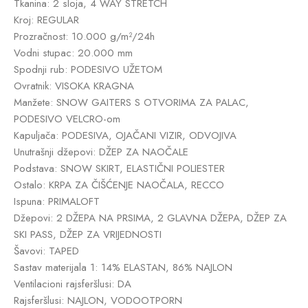
Tkanina: 2 sloja, 4 WAY STRETCH
Kroj: REGULAR
Prozračnost: 10.000 g/m²/24h
Vodni stupac: 20.000 mm
Spodnji rub: PODESIVO UŽETOM
Ovratnik: VISOKA KRAGNA
Manžete: SNOW GAITERS S OTVORIMA ZA PALAC,
PODESIVO VELCRO-om
Kapuljača: PODESIVA, OJAČANI VIZIR, ODVOJIVA
Unutrašnji džepovi: DŽEP ZA NAOČALE
Podstava: SNOW SKIRT, ELASTIČNI POLIESTER
Ostalo: KRPA ZA ČIŠĆENJE NAOČALA, RECCO
Ispuna: PRIMALOFT
Džepovi: 2 DŽEPA NA PRSIMA, 2 GLAVNA DŽEPA, DŽEP ZA
SKI PASS, DŽEP ZA VRIJEDNOSTI
Šavovi: TAPED
Sastav materijala 1: 14% ELASTAN, 86% NAJLON
Ventilacioni rajsferšlusi: DA
Rajsferšlusi: NAJLON, VODOOTPORN