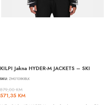
KILPI Jakna HYDER-M JACKETS – SKI
SKU:
ZM0108KIBLK
879,00
KM
571,35
KM