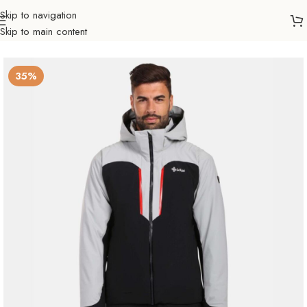
Skip to navigation
Skip to main content
Početna
Sve za zimu
Odjeća i obuća
Zimske jakne
Muškarci
35%