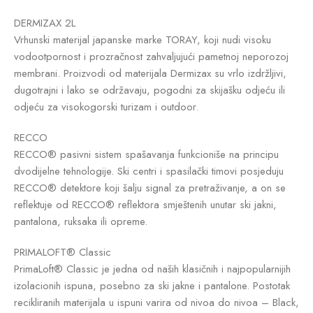
DERMIZAX 2L
Vrhunski materijal japanske marke TORAY, koji nudi visoku
vodootpornost i prozračnost zahvaljujući pametnoj neporozoj
membrani. Proizvodi od materijala Dermizax su vrlo izdržljivi,
dugotrajni i lako se održavaju, pogodni za skijašku odjeću ili
odjeću za visokogorski turizam i outdoor.
RECCO
RECCO® pasivni sistem spašavanja funkcioniše na principu
dvodijelne tehnologije. Ski centri i spasilački timovi posjeduju
RECCO® detektore koji šalju signal za pretraživanje, a on se
reflektuje od RECCO® reflektora smještenih unutar ski jakni,
pantalona, ruksaka ili opreme.
PRIMALOFT® Classic
PrimaLoft® Classic je jedna od naših klasičnih i najpopularnijih
izolacionih ispuna, posebno za ski jakne i pantalone. Postotak
recikliranih materijala u ispuni varira od nivoa do nivoa – Black,