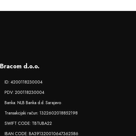
Bracom d.o.o.
ID: 4200118230004
PDV: 200118230004
Banka: NLB Banka d.d. Sarajevo
Transakcijski račun: 1322602018852198
SWIFT CODE: TBTUBA22
IBAN CODE: BA391320010647362586