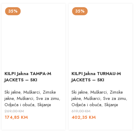
35%
35%
KILPI Jakna TAMPA-M
KILPI Jakna TURNAU-M
JACKETS – SKI
JACKETS – SKI
Ski jakne
,
Muškarci
,
Zimske
Ski jakne
,
Muškarci
,
Zimske
jakne
,
Muškarci
,
Sve za zimu
,
jakne
,
Muškarci
,
Sve za zimu
,
Odjeća i obuća
,
Skijanje
Odjeća i obuća
,
Skijanje
269,00
KM
619,00
KM
174,85
KM
402,35
KM