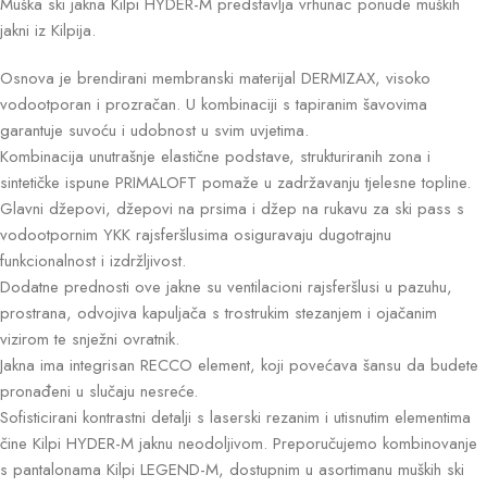
Muška ski jakna Kilpi HYDER-M predstavlja vrhunac ponude muških
jakni iz Kilpija.
Osnova je brendirani membranski materijal DERMIZAX, visoko
vodootporan i prozračan. U kombinaciji s tapiranim šavovima
garantuje suvoću i udobnost u svim uvjetima.
Kombinacija unutrašnje elastične podstave, strukturiranih zona i
sintetičke ispune PRIMALOFT pomaže u zadržavanju tjelesne topline.
Glavni džepovi, džepovi na prsima i džep na rukavu za ski pass s
vodootpornim YKK rajsferšlusima osiguravaju dugotrajnu
funkcionalnost i izdržljivost.
Dodatne prednosti ove jakne su ventilacioni rajsferšlusi u pazuhu,
prostrana, odvojiva kapuljača s trostrukim stezanjem i ojačanim
vizirom te snježni ovratnik.
Jakna ima integrisan RECCO element, koji povećava šansu da budete
pronađeni u slučaju nesreće.
Sofisticirani kontrastni detalji s laserski rezanim i utisnutim elementima
čine Kilpi HYDER-M jaknu neodoljivom. Preporučujemo kombinovanje
s pantalonama Kilpi LEGEND-M, dostupnim u asortimanu muških ski