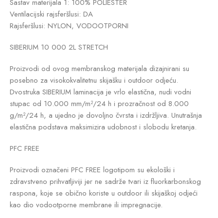
Sastav materijala 1: 100% POLIESTER
Ventilacijski rajsferšlusi: DA
Rajsferšlusi: NYLON, VODOOTPORNI
SIBERIUM 10 000 2L STRETCH
Proizvodi od ovog membranskog materijala dizajnirani su
posebno za visokokvalitetnu skijašku i outdoor odjeću.
Dvostruka SIBERIUM laminacija je vrlo elastična, nudi vodni
stupac od 10.000 mm/m²/24 h i prozračnost od 8.000
g/m²/24 h, a ujedno je dovoljno čvrsta i izdržljiva. Unutrašnja
elastična podstava maksimizira udobnost i slobodu kretanja.
PFC FREE
Proizvodi označeni PFC FREE logotipom su ekološki i
zdravstveno prihvatljiviji jer ne sadrže tvari iz fluorkarbonskog
raspona, koje se obično koriste u outdoor ili skijaškoj odjeći
kao dio vodootporne membrane ili impregnacije.