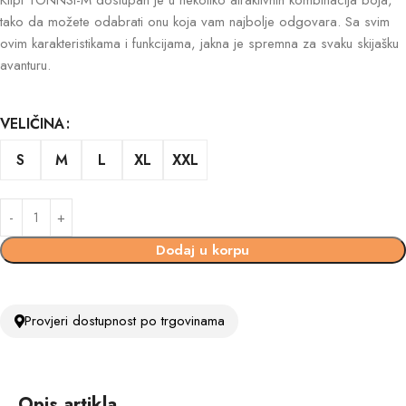
Kilpi TONNSI-M dostupan je u nekoliko atraktivnih kombinacija boja,
tako da možete odabrati onu koja vam najbolje odgovara. Sa svim
ovim karakteristikama i funkcijama, jakna je spremna za svaku skijašku
avanturu.
VELIČINA
S
M
L
XL
XXL
Dodaj u korpu
Provjeri dostupnost po trgovinama
Opis artikla