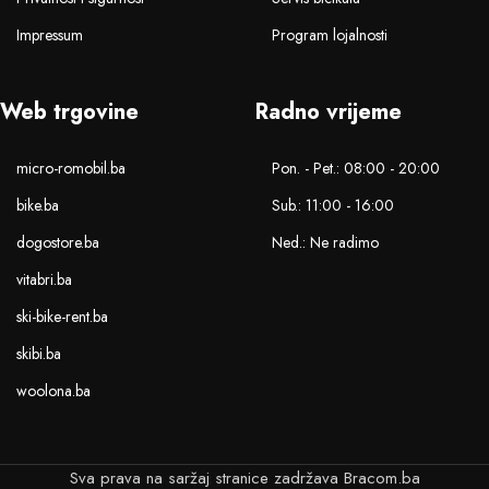
Impressum
Program lojalnosti
Web trgovine
Radno vrijeme
micro-romobil.ba
Pon. - Pet.: 08:00 - 20:00
bike.ba
Sub.: 11:00 - 16:00
dogostore.ba
Ned.: Ne radimo
vitabri.ba
ski-bike-rent.ba
skibi.ba
woolona.ba
Sva prava na saržaj stranice zadržava Bracom.ba