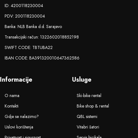
ID: 4200118230004
PDV: 200118230004
Banka: NLB Banka d.d. Sarajevo
Transakcijski račun: 1322602018852198
SWIFT CODE: TBTUBA22
IBAN CODE: BA391320010647362586
Informacije
Usluge
O nama
Ski-bike rental
Kontakti
Bike shop & rental
Gdje se nalazimo?
QBL sistemi
Uslovi korištenja
Vitabri šatori
Privatnost i sigurnost
Servis bicikala