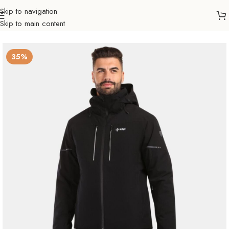
Skip to navigation
Skip to main content
Početna
Sve za zimu
Odjeća i obuća
Zimske jakne
Muškarci
35%