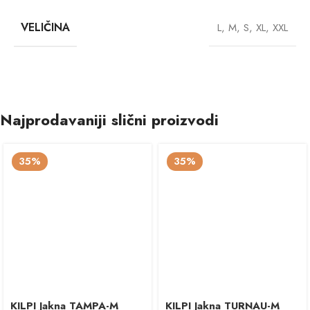
VELIČINA
L
,
M
,
S
,
XL
,
XXL
Najprodavaniji slični proizvodi
35%
35%
KILPI Jakna TAMPA-M
KILPI Jakna TURNAU-M