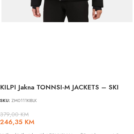
KILPI Jakna TONNSI-M JACKETS – SKI
SKU:
ZM0111KIBLK
379,00
KM
246,35
KM