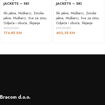
JACKETS – SKI
JACKETS – SKI
Ski jakne
,
Muškarci
,
Zimske
Ski jakne
,
Muškarci
,
Zimske
jakne
,
Muškarci
,
Sve za zimu
,
jakne
,
Muškarci
,
Sve za zimu
,
Odjeća i obuća
,
Skijanje
Odjeća i obuća
,
Skijanje
269,00
KM
619,00
KM
174,85
KM
402,35
KM
Bracom d.o.o.