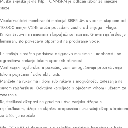
Muška skijaška jakna Kilpi TONNSI-M je odličan izbor za snježne
staze.
Visokokvalitetni membranski materijal SIBERIUM s vodnim stupcem od
10.000 mm/m²/24h pruža pouzdanu zaštitu od snijega i vlage.
Kritični šavovi na ramenima i kapuljači su tapirani. Glavni rajsferšlus je
laminiran, što povećava otpornost na prodiranje vode.
Unutrašnja elastična podstava osigurava maksimalnu udobnost i ne
ograničava kretanje tokom sportskih aktivnosti.
Ventilacijski rajsferšlusi u pazušnoj zoni omogućavaju prozračivanje
tokom pojačane fizičke aktivnosti.
Manžete na rukavima i donji rub rukava s mogućnošću zatezanja na
suvom rajsferšlusu. Odvojiva kapuljača s ojačanim vrhom i užetom za
zatezanje.
Rajsferšlusni džepovi na grudima i dva vanjska džepa s
rajsferšlusom, džep za skijašku propusnicu i unutrašnji džep s krpicom
za čišćenje naočala.