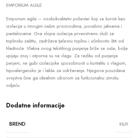
EMPORIUM AGILE
Emporium agile – visokokvalitetni poliester koji se koristi kao
izolacija u mnogim našim proizvodima, posebno jaknama i
pantalonama. Ova slojna izolacija prvenstveno služi za
toplinsku zaštitu, zadržava tjelesnu toplinu i učinkovito štiti od
hladnoće. Vlakna ovog tekstilnog punjenja brže se suše, bolje
upijaju znoj i otporna su na vlagu. Za razliku od punjenja
perjem, ne gubi izolacijske sposobnosti u kontaktu s vlagom,
hipoalergensko je i lakše za održavanje. Njegova pouzdana
svojstva čine ga idealnim izborom za funkcionalnu zimsku
odjeću.
Dodatne informacije
BREND
KILPI