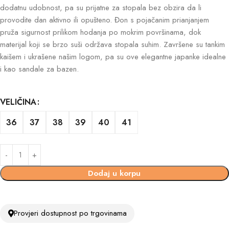
dodatnu udobnost, pa su prijatne za stopala bez obzira da li
provodite dan aktivno ili opušteno. Đon s pojačanim prianjanjem
pruža sigurnost prilikom hodanja po mokrim površinama, dok
materijal koji se brzo suši održava stopala suhim. Završene su tankim
kaišem i ukrašene našim logom, pa su ove elegantne japanke idealne
i kao sandale za bazen.
VELIČINA
36
37
38
39
40
41
Dodaj u korpu
Provjeri dostupnost po trgovinama