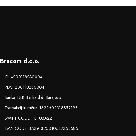
Bracom d.o.o.
ID: 4200118230004
PDV: 200118230004
Banka: NLB Banka d.d. Sarajevo
Transakcijski račun: 1322602018852198
SWIFT CODE: TBTUBA22
IBAN CODE: BA391320010647362586