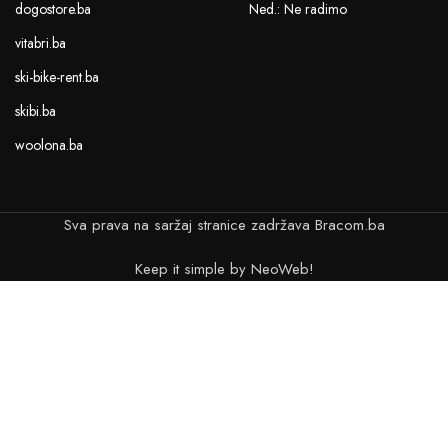
dogostore.ba
Ned.: Ne radimo
vitabri.ba
ski-bike-rent.ba
skibi.ba
woolona.ba
Sva prava na saržaj stranice zadržava Bracom.ba
Keep it simple by NeoWeb!