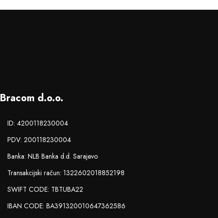
Bracom d.o.o.
ID: 4200118230004
PDV: 200118230004
Banka: NLB Banka d.d. Sarajevo
Transakcijski račun: 1322602018852198
SWIFT CODE: TBTUBA22
IBAN CODE: BA391320010647362586