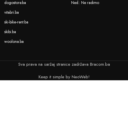
dogostore.ba
Ned.: Ne radimo
vitabri.ba
ski-bike-rent.ba
skibi.ba
woolona.ba
Sva prava na saržaj stranice zadržava Bracom.ba
Keep it simple by NeoWeb!