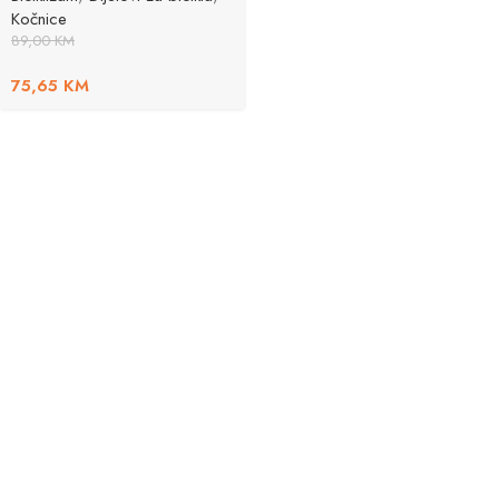
Kočnice
89,00
KM
75,65
KM