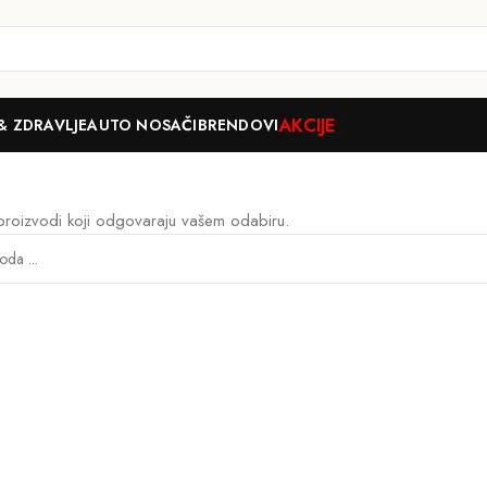
AKCIJE
& ZDRAVLJE
AUTO NOSAČI
BRENDOVI
proizvodi koji odgovaraju vašem odabiru.