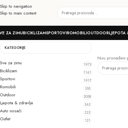
Skip to navigation
Skip to main content
Azure
VE ZA ZIMU
BICIKLIZAM
SPORTOVI
ROMOBILI
OUTDOOR
LJEPOTA 
KATEGORIJE
Nisu pronađeni 
Sve za zimu
1973
Biciklizam
1161
Sportovi
1917
Romobili
355
Outdoor
2058
Ljepota & zdravlje
362
Auto nosači
222
Outlet
121