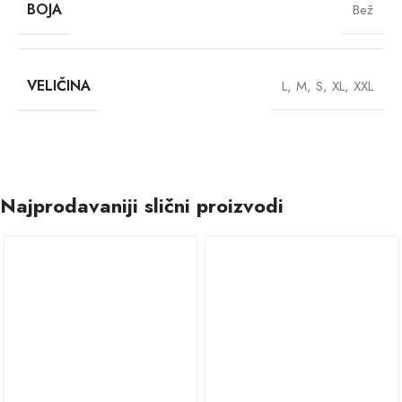
BOJA
Bež
VELIČINA
L
,
M
,
S
,
XL
,
XXL
Najprodavaniji slični proizvodi