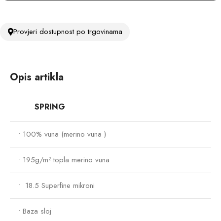
Provjeri dostupnost po trgovinama
Opis artikla
SPRING
•
100
%
vuna
(
merino
vuna )
• 195g/m² topla merino vuna
• 18.5 Superfine mikroni
• Baza sloj