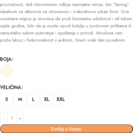
prozračnost, dok istovremeno odbija neprijatne mirise, čini “Spring”
idealnom za aktivnosti na otvorenom i svakodnevni urban život. Ova
svestrana majica je stvorena da pruži konstantnu udobnost i stil tokom
cijele godine, bilo da je nosite ispod košulje u poslovnim prilikama ili
samostalno tokom putovanja i opuštanja u prirodi. Woolona vam
pruža luksuz i funkcionalnost u jednom, čineći svaki dan posebnim.
BOJA
VELIČINA
S
M
L
XL
XXL
Dodaj u korpu