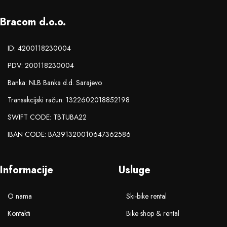
Bracom d.o.o.
ID: 4200118230004
PDV: 200118230004
Banka: NLB Banka d.d. Sarajevo
Transakcijski račun: 1322602018852198
SWIFT CODE: TBTUBA22
IBAN CODE: BA391320010647362586
Informacije
Usluge
O nama
Ski-bike rental
Kontakti
Bike shop & rental