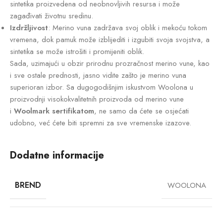
sintetika proizvedena od neobnovljivih resursa i može
zagađivati životnu sredinu.
Izdržljivost
: Merino vuna zadržava svoj oblik i mekoću tokom
vremena, dok pamuk može izblijediti i izgubiti svoja svojstva, a
sintetika se može istrošiti i promijeniti oblik.
Sada, uzimajući u obzir prirodnu prozračnost merino vune, kao
i sve ostale prednosti, jasno vidite zašto je merino vuna
superioran izbor. Sa dugogodišnjim iskustvom Woolona u
proizvodnji visokokvalitetnih proizvoda od merino vune
i
Woolmark sertifikatom
, ne samo da ćete se osjećati
udobno, već ćete biti spremni za sve vremenske izazove.
Dodatne informacije
BREND
WOOLONA