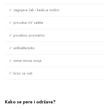
✓ zagrijava čak i kada je mokro
✓ prirodna UV zaštita
✓ posebno prozračno
✓ antibakterijsko
✓ nema mirisa znoja
✓ brzo se suši
Kako se pere i održava?