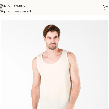
Skip to navigation
Skip to main content
očetna
Outdoor
Odjeća 100% merino vuna
Termalni veš
Muškarci