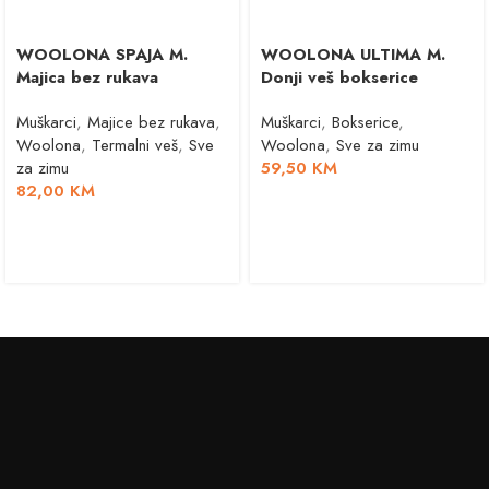
WOOLONA SPAJA M.
WOOLONA ULTIMA M.
Majica bez rukava
Donji veš bokserice
Muškarci
,
Majice bez rukava
,
Muškarci
,
Bokserice
,
Woolona
,
Termalni veš
,
Sve
Woolona
,
Sve za zimu
za zimu
59,50
KM
82,00
KM