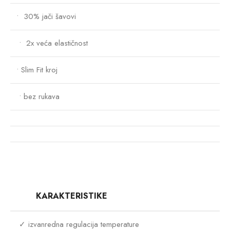
• 30% jači šavovi
• 2x veća elastičnost
• Slim Fit kroj
• bez rukava
KARAKTERISTIKE
✓ izvanredna regulacija temperature