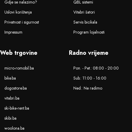
Gdje se nalazimo?
QBL sistemi
Uslovi korištenja
Vitabri šatori
Privatnost i sigurnost
Servis bicikala
Impressum
Program lojalnosti
Web trgovine
Radno vrijeme
micro-romobil.ba
Pon. - Pet.: 08:00 - 20:00
bike.ba
Sub.: 11:00 - 16:00
dogostore.ba
Ned.: Ne radimo
vitabri.ba
ski-bike-rent.ba
skibi.ba
woolona.ba