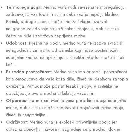
Termoregulacija
: Merino vuna nudi savršenu termoregulaciju,
zadržavajući vas toplim i suhim čak i kad je napolju hladno.
Pamuk, s druge strane, može zadržati vlagu i izazvati
neugodno zaleđivanje na koži nakon znojenja, dok sintetika
često ne diše i zadržava neprijatne mirise.
Udobnost
: Nježna na dodir, merino vuna ne izaziva svrab ili
nelagodnost, za razliku od pamuka koji može postati težak i
neprijatan kad se natopi znojem. Sintetika također može iritirati
kožu.
Prirodna prozračnost
: Merino vuna ima prirodnu prozračnost
koja omogućava da vaša koža diše, čineći je idealnom za topla
okruženja. Pamuk može postati težak i ljepljiv, a sintetika ne
obezbjeđuje ovu prirodnu cirkulaciju vazduha.
Otpornost na mirise
: Merino vuna prirodno odbija neprijatne
mirise, dok sintetika može zadržavati i pojačavati mirise znoja,
čineći ih neugodnijim.
Održivost
: Merino vuna je ekološki prihvatljivija opcija jer
dolazi iz obnovljivih izvora i razgrađuje se prirodno, dok je