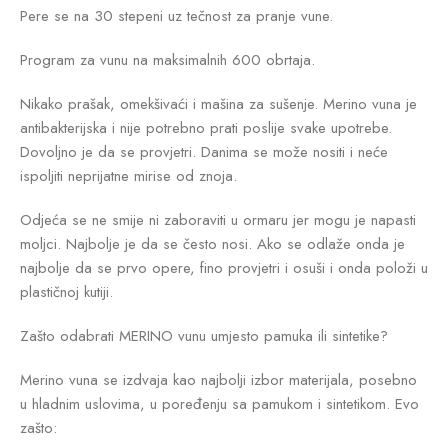
Pere se na 30 stepeni uz tečnost za pranje vune.
Program za vunu na maksimalnih 600 obrtaja.
Nikako prašak, omekšivaći i mašina za sušenje. Merino vuna je
antibakterijska i nije potrebno prati poslije svake upotrebe.
Dovoljno je da se provjetri. Danima se može nositi i neće
ispoljiti neprijatne mirise od znoja.
Odjeća se ne smije ni zaboraviti u ormaru jer mogu je napasti
moljci. Najbolje je da se često nosi. Ako se odlaže onda je
najbolje da se prvo opere, fino provjetri i osuši i onda položi u
plastičnoj kutiji.
Zašto odabrati MERINO vunu umjesto pamuka ili sintetike?
Merino vuna se izdvaja kao najbolji izbor materijala, posebno
u hladnim uslovima, u poređenju sa pamukom i sintetikom. Evo
zašto: