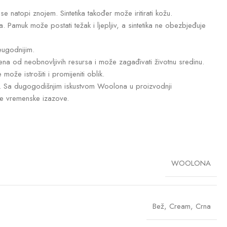
e natopi znojem. Sintetika također može iritirati kožu.
Pamuk može postati težak i ljepljiv, a sintetika ne obezbjeđuje
eugodnijim.
edena od neobnovljivih resursa i može zagađivati životnu sredinu.
ože istrošiti i promijeniti oblik.
or. Sa dugogodišnjim iskustvom Woolona u proizvodnji
ve vremenske izazove.
WOOLONA
Bež
,
Cream
,
Crna