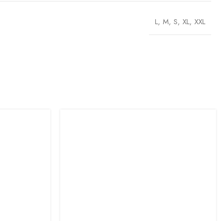
L
,
M
,
S
,
XL
,
XXL