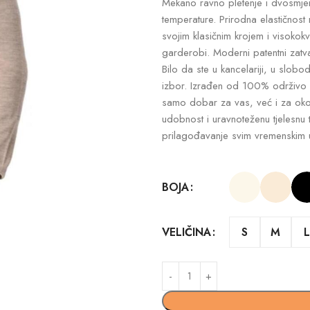
Mekano ravno pletenje i dvosmjern
temperature. Prirodna elastičnost
svojim klasičnim krojem i visoko
garderobi. Moderni patentni zat
Bilo da ste u kancelariji, u slob
izbor. Izrađen od 100% održivo 
samo dobar za vas, već i za okoli
udobnost i uravnoteženu tjelesnu
prilagođavanje svim vremenskim 
BOJA
S
M
L
VELIČINA