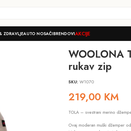
AKCIJE
& ZDRAVLJE
AUTO NOSAČI
BRENDOVI
rci
WOOLONA TOLA M. Džemper dugi rukav zip
WOOLONA TO
rukav zip
SKU:
W1070
219,00
KM
TOLA – svestrani merino džempe
Ovaj moderan muški džemper od 