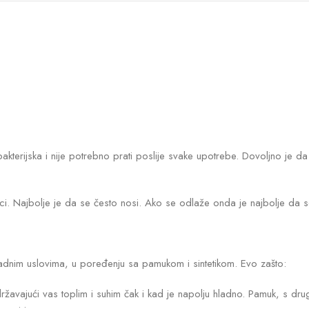
kterijska i nije potrebno prati poslije svake upotrebe. Dovoljno je da s
i. Najbolje je da se često nosi. Ako se odlaže onda je najbolje da se pr
ladnim uslovima, u poređenju sa pamukom i sintetikom. Evo zašto:
ržavajući vas toplim i suhim čak i kad je napolju hladno. Pamuk, s dru