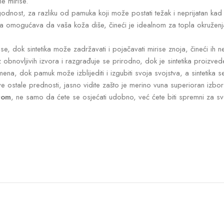
ne mirise.
odnost, za razliku od pamuka koji može postati težak i neprijatan kad s
a omogućava da vaša koža diše, čineći je idealnom za topla okruženja. 
se, dok sintetika može zadržavati i pojačavati mirise znoja, čineći ih n
i iz obnovljivih izvora i razgrađuje se prirodno, dok je sintetika proizv
, dok pamuk može izblijediti i izgubiti svoja svojstva, a sintetika se m
ve ostale prednosti, jasno vidite zašto je merino vuna superioran izb
tom
, ne samo da ćete se osjećati udobno, već ćete biti spremni za s