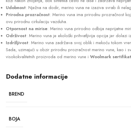
koži nakon znojenja, dok sintetika često ne diše i zadržava neprijat
Udobnost
: Nježna na dodir, merino vuna ne izaziva svrab ili nelag
Prirodna prozračnost
: Merino vuna ima prirodnu prozračnost koj
ovu prirodnu cirkulaciju vazduha.
Otpornost na mirise
: Merino vuna prirodno odbija neprijatne miri
Održivost
: Merino vuna je ekološki prihvatljivija opcija jer dolaz
Izdržljivost
: Merino vuna zadržava svoj oblik i mekoću tokom vremena
Sada, uzimajući u obzir prirodnu prozračnost merino vune, kao i s
visokokvalitetnih proizvoda od merino vune i
Woolmark sertifika
Dodatne informacije
BREND
BOJA