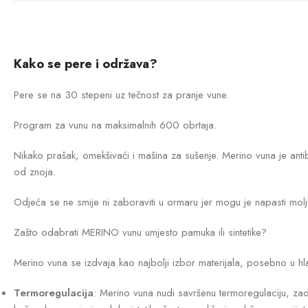
Kako se pere i održava?
Pere se na 30 stepeni uz tečnost za pranje vune.
Program za vunu na maksimalnih 600 obrtaja.
Nikako prašak, omekšivaći i mašina za sušenje. Merino vuna je antiba
od znoja.
Odjeća se ne smije ni zaboraviti u ormaru jer mogu je napasti moljc
Zašto odabrati MERINO vunu umjesto pamuka ili sintetike?
Merino vuna se izdvaja kao najbolji izbor materijala, posebno u h
Termoregulacija
: Merino vuna nudi savršenu termoregulaciju, zad