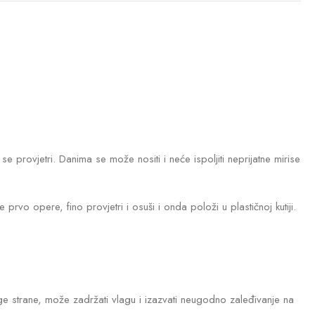
e provjetri. Danima se može nositi i neće ispoljiti neprijatne mirise
vo opere, fino provjetri i osuši i onda položi u plastičnoj kutiji.
ge strane, može zadržati vlagu i izazvati neugodno zaleđivanje na