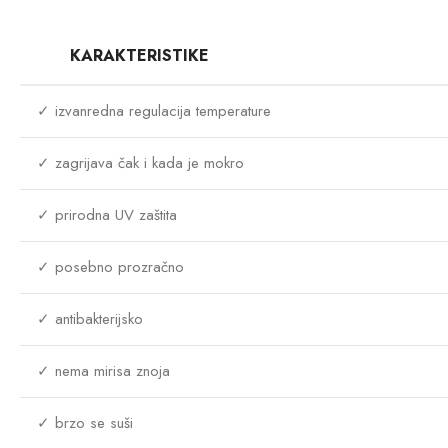
KARAKTERISTIKE
✓ izvanredna regulacija temperature
✓ zagrijava čak i kada je mokro
✓ prirodna UV zaštita
✓ posebno prozračno
✓ antibakterijsko
✓ nema mirisa znoja
✓ brzo se suši