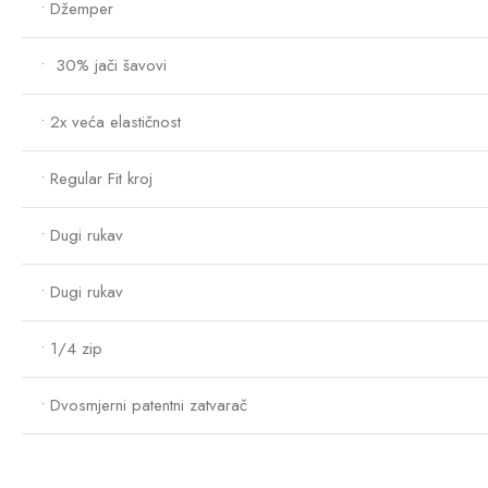
• Džemper
• 30% jači šavovi
• 2x veća elastičnost
• Regular Fit kroj
• Dugi rukav
• Dugi rukav
• 1/4 zip
• Dvosmjerni patentni zatvarač