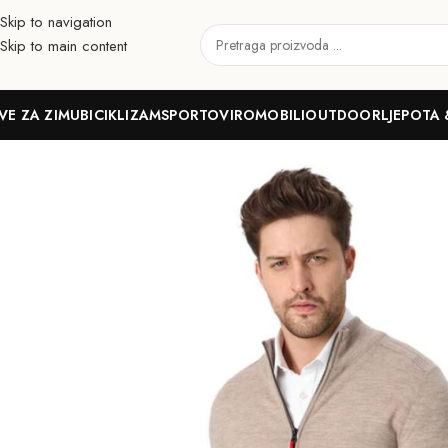
Skip to navigation
Skip to main content
VE ZA ZIMU
BICIKLIZAM
SPORTOVI
ROMOBILI
OUTDOOR
LJEPOTA 
Početna
Outdoor
Odjeća 100% merino vuna
Gornji dijelovi
Muška