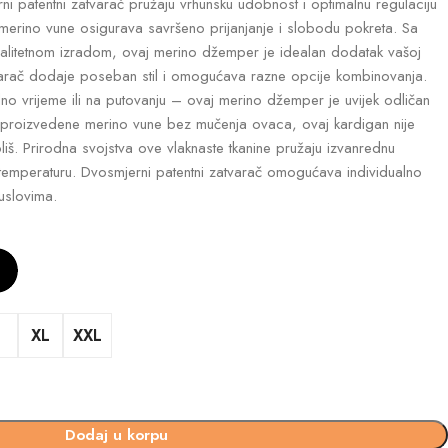
i patentni zatvarač pružaju vrhunsku udobnost i optimalnu regulaciju
 merino vune osigurava savršeno prijanjanje i slobodu pokreta. Sa
kvalitetnom izradom, ovaj merino džemper je idealan dodatak vašoj
varač dodaje poseban stil i omogućava razne opcije kombinovanja.
odno vrijeme ili na putovanju – ovaj merino džemper je uvijek odličan
proizvedene merino vune bez mučenja ovaca, ovaj kardigan nije
š. Prirodna svojstva ove vlaknaste tkanine pružaju izvanrednu
 temperaturu. Dvosmjerni patentni zatvarač omogućava individualno
uslovima.
XL
XXL
Dodaj u korpu