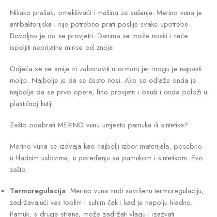
Nikako prašak, omekšivaći i mašina za sušenje. Merino vuna je
antibakterijska i nije potrebno prati poslije svake upotrebe.
Dovoljno je da se provjetri. Danima se može nositi i neće
ispoljiti neprijatne mirise od znoja.
Odjeća se ne smije ni zaboraviti u ormaru jer mogu je napasti
moljci. Najbolje je da se često nosi. Ako se odlaže onda je
najbolje da se prvo opere, fino provjetri i osuši i onda položi u
plastičnoj kutiji.
Zašto odabrati MERINO vunu umjesto pamuka ili sintetike?
Merino vuna se izdvaja kao najbolji izbor materijala, posebno
u hladnim uslovima, u poređenju sa pamukom i sintetikom. Evo
zašto:
Termoregulacija
: Merino vuna nudi savršenu termoregulaciju,
zadržavajući vas toplim i suhim čak i kad je napolju hladno.
Pamuk, s druge strane, može zadržati vlagu i izazvati