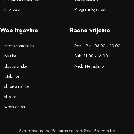
Impressum
Program lojalnosti
Web trgovine
Radno vrijeme
micro-romobil.ba
Pon. - Pet.: 08:00 - 20:00
bike.ba
Sub.: 11:00 - 16:00
dogostore.ba
Ned.: Ne radimo
vitabri.ba
ski-bike-rent.ba
skibi.ba
woolona.ba
Sva prava na saržaj stranice zadržava Bracom.ba