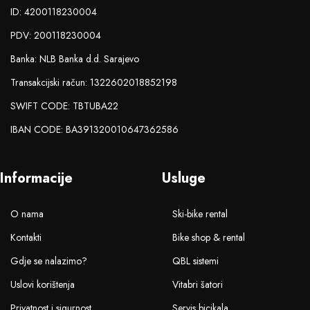
ID: 4200118230004
PDV: 200118230004
Banka: NLB Banka d.d. Sarajevo
Transakcijski račun: 1322602018852198
SWIFT CODE: TBTUBA22
IBAN CODE: BA391320010647362586
Informacije
Usluge
O nama
Ski-bike rental
Kontakti
Bike shop & rental
Gdje se nalazimo?
QBL sistemi
Uslovi korištenja
Vitabri šatori
Privatnost i sigurnost
Servis bicikala