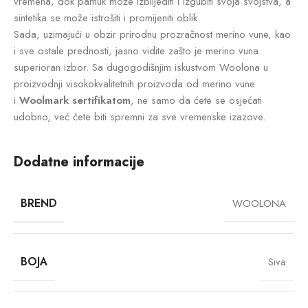
vremena, dok pamuk može izblijediti i izgubiti svoja svojstva, a
sintetika se može istrošiti i promijeniti oblik.
Sada, uzimajući u obzir prirodnu prozračnost merino vune, kao
i sve ostale prednosti, jasno vidite zašto je merino vuna
superioran izbor. Sa dugogodišnjim iskustvom Woolona u
proizvodnji visokokvalitetnih proizvoda od merino vune
i
Woolmark sertifikatom
, ne samo da ćete se osjećati
udobno, već ćete biti spremni za sve vremenske izazove.
Dodatne informacije
BREND
WOOLONA
BOJA
Siva