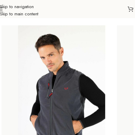
Skip to navigation
Skip to main content
Početna
Sve za zimu
Woolona
Muškarci
Prsluci