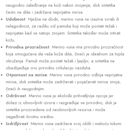
neugodno zaleđivanje na koži nakon znojenja, dok sintetika
često ne diše i zadržava neprijatne mirise.
Udobnost
: Nježna na dodir, merino vuna ne izaziva svrab ili
nelagodnost, za razliku od pamuka koji može postati težak i
neprijatan kad se natopi znojem. Sintetika također može iritirati
kožu.
Prirodna prozračnost
: Merino vuna ima prirodnu prozračnost
koja omogućava da vaša koža diše, čineći je idealnom za topla
okruženja. Pamuk može postati težak i ljepljiv, a sintetika ne
obezbjeđuje ovu prirodnu cirkulaciju vazduha.
Otpornost na mirise
: Merino vuna prirodno odbija neprijatne
mirise, dok sintetika može zadržavati i pojačavati mirise znoja,
čineći ih neugodnijim.
Održivost
: Merino vuna je ekološki prihvatljivija opcija jer
dolazi iz obnovljivih izvora i razgrađuje se prirodno, dok je
sintetika proizvedena od neobnovljivih resursa i može
zagađivati životnu sredinu.
Izdržljivost
: Merino vuna zadržava svoj oblik i mekoću tokom