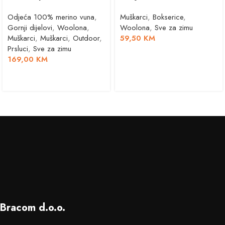
Odjeća 100% merino vuna
,
Muškarci
,
Bokserice
,
Gornji dijelovi
,
Woolona
,
Woolona
,
Sve za zimu
Muškarci
,
Muškarci
,
Outdoor
,
59,50
KM
Prsluci
,
Sve za zimu
169,00
KM
Bracom d.o.o.