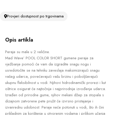
Provjeri dostupnost po trgovinama
Opis artikla
Peraje su male u 2 veličine.
Mad Wave’ POOL COLOR SHORT gumene peraje za
vježbanje pomoći će vam da izgradite snagu nogu i
usredotočite se na tehniku zaveslaja maksimizirajući snagu
vašeg udarca, povećavajući vašu brzinu i poboljšavajući
ukupnu fleksibilnost u vodi. Njihovi hidrodinamički prorezi i kut
oštrice osigurat će najtočnije i najprirodnije izvođenje udarca.
Izrađen od prirodne gume, njihov mekani džep za stopala s
dizajnom zatvorene pete pružit će izvrsno pristajanje i
izvanrednu udobnost. Peraje neće potonuti u vodi, što ih čini
prikladnim za korištenje u otvorenim vodama i prilikom učenja