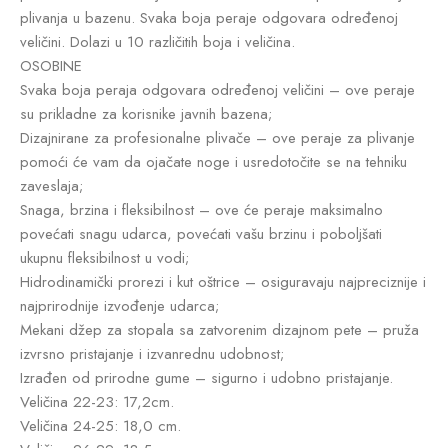
plivanja u bazenu. Svaka boja peraje odgovara određenoj
veličini. Dolazi u 10 različitih boja i veličina.
OSOBINE
Svaka boja peraja odgovara određenoj veličini – ove peraje
su prikladne za korisnike javnih bazena;
Dizajnirane za profesionalne plivače – ove peraje za plivanje
pomoći će vam da ojačate noge i usredotočite se na tehniku
zaveslaja;
Snaga, brzina i fleksibilnost – ove će peraje maksimalno
povećati snagu udarca, povećati vašu brzinu i poboljšati
ukupnu fleksibilnost u vodi;
Hidrodinamički prorezi i kut oštrice – osiguravaju najpreciznije i
najprirodnije izvođenje udarca;
Mekani džep za stopala sa zatvorenim dizajnom pete – pruža
izvrsno pristajanje i izvanrednu udobnost;
Izrađen od prirodne gume – sigurno i udobno pristajanje.
Veličina 22-23: 17,2cm.
Veličina 24-25: 18,0 cm.