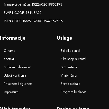
Transakcijski račun: 1322602018852198
SWIFT CODE: TBTUBA22
IBAN CODE: BA391320010647362586
Informacije
Usluge
O nama
Ski-bike rental
Kontakti
Bike shop & rental
Gdje se nalazimo?
QBL sistemi
Uslovi korištenja
Vitabri šatori
Privatnost i sigurnost
Servis bicikala
Impressum
Program lojalnosti