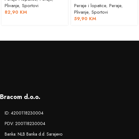
Plivanje
,
Sportovi
Peraje i lopatice
,
Peraje
,
82,90
KM
Plivanje
,
Sportovi
59,90
KM
Bracom d.o.o.
ID: 4200118230004
PDV: 200118230004
Banka: NLB Banka d.d. Sarajevo