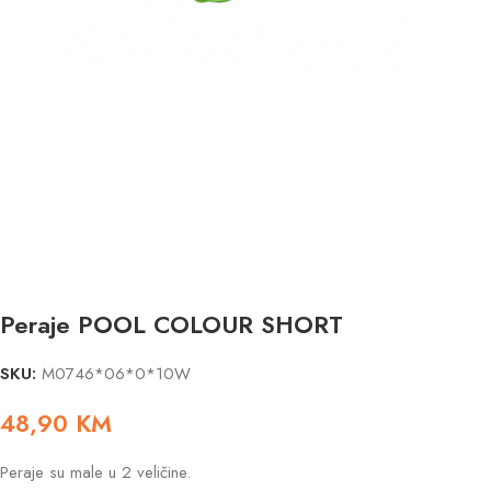
Peraje POOL COLOUR SHORT
SKU:
M0746*06*0*10W
48,90
KM
Peraje su male u 2 veličine.