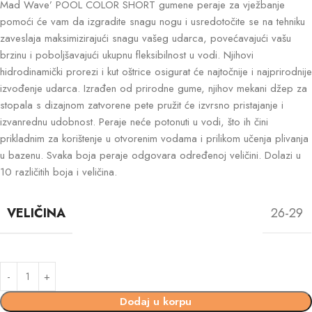
Mad Wave’ POOL COLOR SHORT gumene peraje za vježbanje
pomoći će vam da izgradite snagu nogu i usredotočite se na tehniku
zaveslaja maksimizirajući snagu vašeg udarca, povećavajući vašu
brzinu i poboljšavajući ukupnu fleksibilnost u vodi. Njihovi
hidrodinamički prorezi i kut oštrice osigurat će najtočnije i najprirodnije
izvođenje udarca. Izrađen od prirodne gume, njihov mekani džep za
stopala s dizajnom zatvorene pete pružit će izvrsno pristajanje i
izvanrednu udobnost. Peraje neće potonuti u vodi, što ih čini
prikladnim za korištenje u otvorenim vodama i prilikom učenja plivanja
u bazenu. Svaka boja peraje odgovara određenoj veličini. Dolazi u
10 različitih boja i veličina.
VELIČINA
26-29
Dodaj u korpu