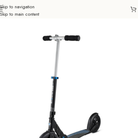
Skip to navigation
Skip to main content
Početna
Romobili
Micro romobili
Odrasli
Sa 2 točka