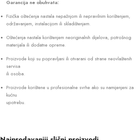
Garancija ne obuhvata:
Fizička oštećenja nastala nepažnjom ili nepravilnim korištenjem,
održavanjem, instalacijom ili skladištenjem.
Oštećenja nastala korištenjem neoriginalnih dijelova, potrošnog
materijala ili dodatne opreme.
Proizvode koji su popravljani ili otvarani od strane neovlaštenih
servisa
ili osoba.
Proizvode korištene u profesionalne svrhe ako su namijenjeni za
kućnu
upotrebu.
Najprodavaniji slični proizvodi