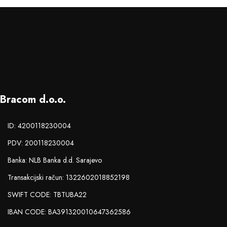
Bracom d.o.o.
ID: 4200118230004
PDV: 200118230004
Banka: NLB Banka d.d. Sarajevo
Transakcijski račun: 1322602018852198
SWIFT CODE: TBTUBA22
IBAN CODE: BA391320010647362586