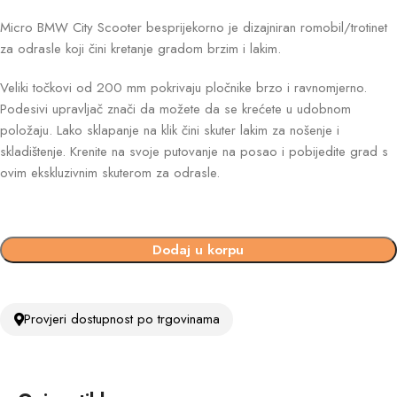
Micro BMW City Scooter besprijekorno je dizajniran romobil/trotinet
za odrasle koji čini kretanje gradom brzim i lakim.
Veliki točkovi od 200 mm pokrivaju pločnike brzo i ravnomjerno.
Podesivi upravljač znači da možete da se krećete u udobnom
položaju. Lako sklapanje na klik čini skuter lakim za nošenje i
skladištenje. Krenite na svoje putovanje na posao i pobijedite grad s
ovim ekskluzivnim skuterom za odrasle.
Dodaj u korpu
Provjeri dostupnost po trgovinama