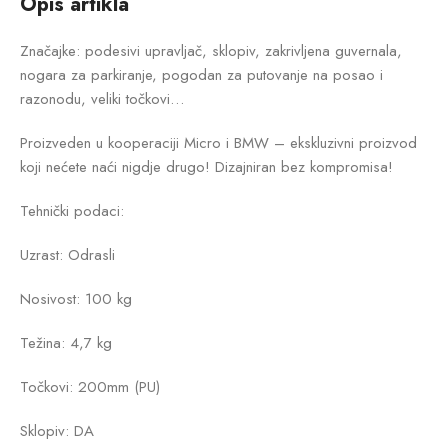
Opis artikla
Značajke: podesivi upravljač, sklopiv, zakrivljena guvernala,
nogara za parkiranje, pogodan za putovanje na posao i
razonodu, veliki točkovi…
Proizveden u kooperaciji Micro i BMW – ekskluzivni proizvod
koji nećete naći nigdje drugo! Dizajniran bez kompromisa!
Tehnički podaci:
Uzrast: Odrasli
Nosivost: 100 kg
Težina: 4,7 kg
Točkovi: 200mm (PU)
Sklopiv: DA