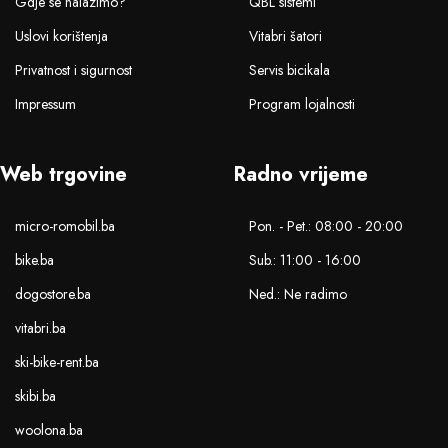
Gdje se nalazimo?
QBL sistemi
Uslovi korištenja
Vitabri šatori
Privatnost i sigurnost
Servis bicikala
Impressum
Program lojalnosti
Web trgovine
Radno vrijeme
micro-romobil.ba
Pon. - Pet.: 08:00 - 20:00
bike.ba
Sub.: 11:00 - 16:00
dogostore.ba
Ned.: Ne radimo
vitabri.ba
ski-bike-rent.ba
skibi.ba
woolona.ba