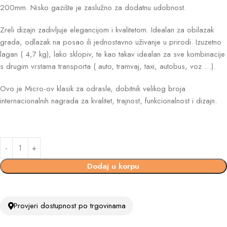
200mm. Nisko gazište je zaslužno za dodatnu udobnost.
Zreli dizajn zadivljuje elegancijom i kvalitetom. Idealan za obilazak
grada, odlazak na posao ili jednostavno uživanje u prirodi. Izuzetno
lagan ( 4,7 kg), lako sklopiv, te kao takav idealan za sve kombinacije
s drugim vrstama transporta ( auto, tramvaj, taxi, autobus, voz …).
Ovo je Micro-ov klasik za odrasle, dobitnik velikog broja
internacionalnih nagrada za kvalitet, trajnost, funkcionalnost i dizajn.
Dodaj u korpu
Provjeri dostupnost po trgovinama