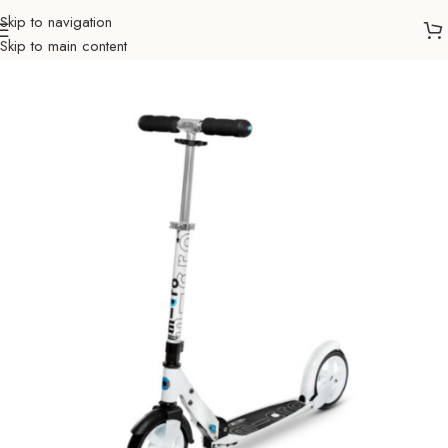
Skip to navigation
Skip to main content
Početna
Romobili
Micro romobili
Odrasli
Sa 2 točka