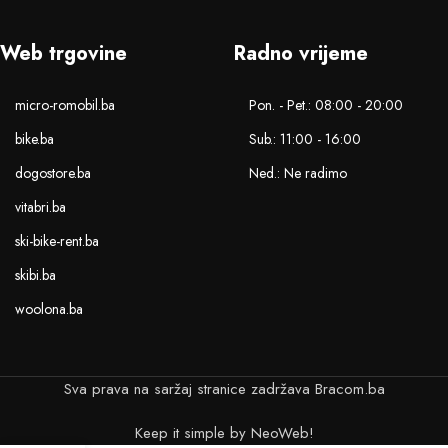
Web trgovine
Radno vrijeme
micro-romobil.ba
Pon. - Pet.: 08:00 - 20:00
bike.ba
Sub.: 11:00 - 16:00
dogostore.ba
Ned.: Ne radimo
vitabri.ba
ski-bike-rent.ba
skibi.ba
woolona.ba
Sva prava na saržaj stranice zadržava Bracom.ba
Keep it simple by NeoWeb!