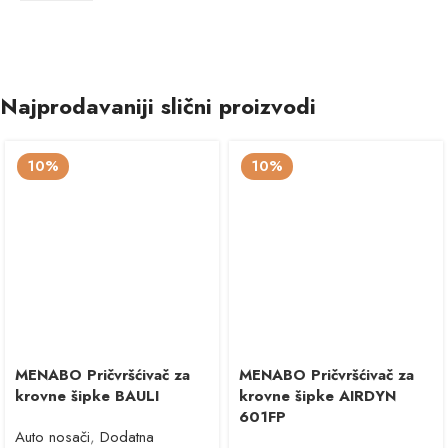
Najprodavaniji slični proizvodi
10%
10%
MENABO Pričvršćivač za
MENABO Pričvršćivač za
krovne šipke BAULI
krovne šipke AIRDYN
601FP
Auto nosači
,
Dodatna