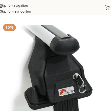
Skip to navigation
Skip to main content
četna
Auto nosači
Dodatna oprema
Pričvršćivač za krovne šipke
10%