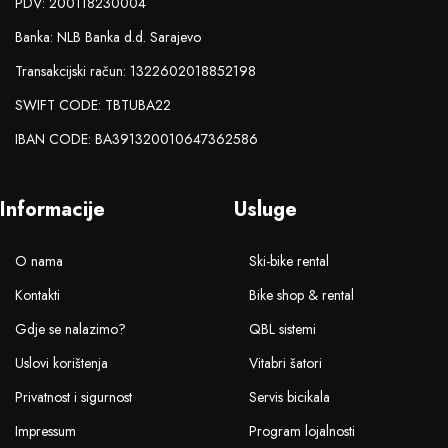
PDV: 200118230004
Banka: NLB Banka d.d. Sarajevo
Transakcijski račun: 1322602018852198
SWIFT CODE: TBTUBA22
IBAN CODE: BA391320010647362586
Informacije
Usluge
O nama
Ski-bike rental
Kontakti
Bike shop & rental
Gdje se nalazimo?
QBL sistemi
Uslovi korištenja
Vitabri šatori
Privatnost i sigurnost
Servis bicikala
Impressum
Program lojalnosti