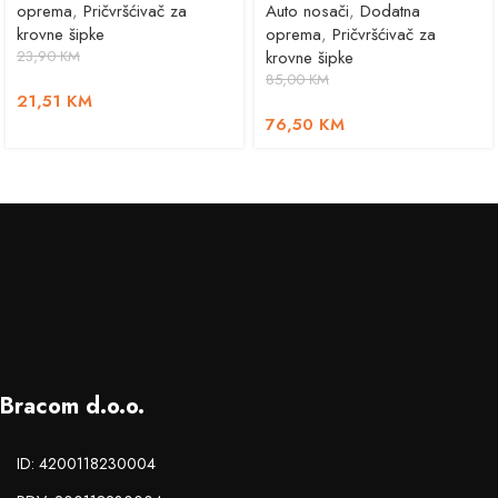
oprema
,
Pričvršćivač za
Auto nosači
,
Dodatna
krovne šipke
oprema
,
Pričvršćivač za
23,90
KM
krovne šipke
85,00
KM
21,51
KM
76,50
KM
Bracom d.o.o.
ID: 4200118230004