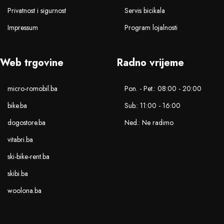
Privatnost i sigurnost
Servis bicikala
Impressum
Program lojalnosti
Web trgovine
Radno vrijeme
micro-romobil.ba
Pon. - Pet.: 08:00 - 20:00
bike.ba
Sub.: 11:00 - 16:00
dogostore.ba
Ned.: Ne radimo
vitabri.ba
ski-bike-rent.ba
skibi.ba
woolona.ba