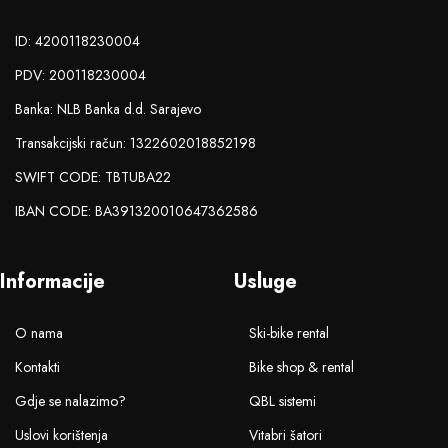
ID: 4200118230004
PDV: 200118230004
Banka: NLB Banka d.d. Sarajevo
Transakcijski račun: 1322602018852198
SWIFT CODE: TBTUBA22
IBAN CODE: BA391320010647362586
Informacije
Usluge
O nama
Ski-bike rental
Kontakti
Bike shop & rental
Gdje se nalazimo?
QBL sistemi
Uslovi korištenja
Vitabri šatori