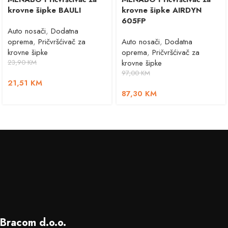
krovne šipke BAULI
krovne šipke AIRDYN
605FP
Auto nosači
,
Dodatna
oprema
,
Pričvršćivač za
Auto nosači
,
Dodatna
krovne šipke
oprema
,
Pričvršćivač za
23,90
KM
krovne šipke
97,00
KM
21,51
KM
87,30
KM
Bracom d.o.o.