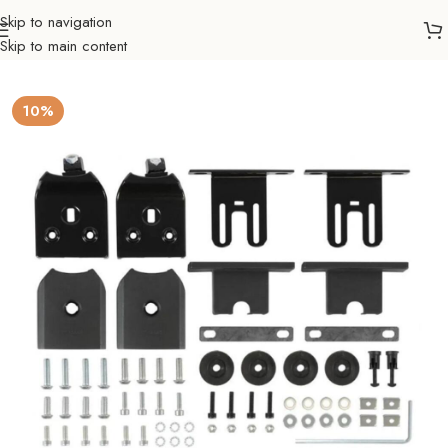
Skip to navigation
Skip to main content
četna
Auto nosači
Dodatna oprema
Pričvršćivač za krovne šipke
10%