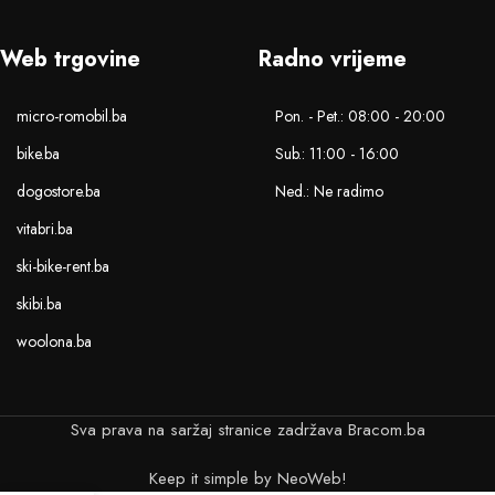
Web trgovine
Radno vrijeme
micro-romobil.ba
Pon. - Pet.: 08:00 - 20:00
bike.ba
Sub.: 11:00 - 16:00
dogostore.ba
Ned.: Ne radimo
vitabri.ba
ski-bike-rent.ba
skibi.ba
woolona.ba
Sva prava na saržaj stranice zadržava Bracom.ba
Keep it simple by NeoWeb!