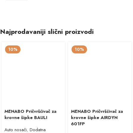
Najprodavaniji slični proizvodi
10%
10%
MENABO Pričvršćivač za
MENABO Pričvršćivač za
krovne šipke BAULI
krovne šipke AIRDYN
601FP
Auto nosači
,
Dodatna