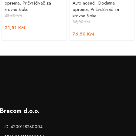
oprema
,
Pričvršćivač za
Auto nosači
,
Dodatna
krovne šipke
oprema
,
Pričvršćivač za
23,90
KM
krovne šipke
85,00
KM
21,51
KM
76,50
KM
Bracom d.o.o.
ID: 4200118230004