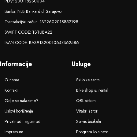
PDV: 200118230004
Banka: NLB Banka d.d. Sarajevo
Transakcijski račun: 1322602018852198
SWIFT CODE: TBTUBA22
IBAN CODE: BA391320010647362586
Informacije
Usluge
O nama
Ski-bike rental
Kontakti
Bike shop & rental
Gdje se nalazimo?
QBL sistemi
Uslovi korištenja
Vitabri šatori
Privatnost i sigurnost
Servis bicikala
Impressum
Program lojalnosti