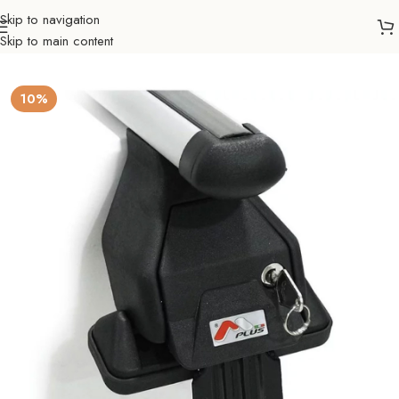
Skip to navigation
Skip to main content
četna
Auto nosači
Dodatna oprema
Pričvršćivač za krovne šipke
10%