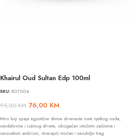
Khairul Oud Sultan Edp 100ml
SKU:
KOT004
76,00
KM
95,00
KM
Miris koji spaja egzotične dimne drvenaste note rijetkog ouda,
sandalovine i ružinog drveta, obogaćen istočnim začinima i
senzualnim ambrom, stvarajući moćan i neodoljiv trag.