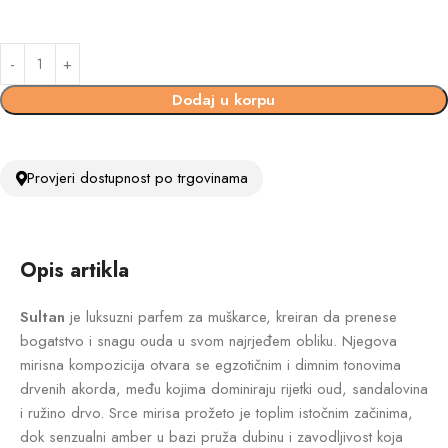
Dodaj u korpu
Provjeri dostupnost po trgovinama
Opis artikla
Sultan
je luksuzni parfem za muškarce, kreiran da prenese
bogatstvo i snagu ouda u svom najrjeđem obliku. Njegova
mirisna kompozicija otvara se egzotičnim i dimnim tonovima
drvenih akorda, među kojima dominiraju rijetki oud, sandalovina
i ružino drvo. Srce mirisa prožeto je toplim istočnim začinima,
dok senzualni amber u bazi pruža dubinu i zavodljivost koja