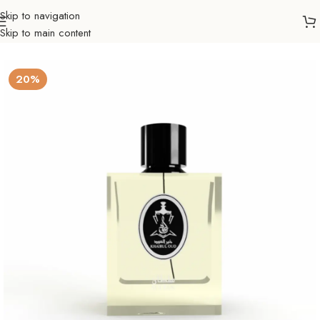
Skip to navigation
Skip to main content
Početna
Ljepota & zdravlje
Parfemi
Muški
20%