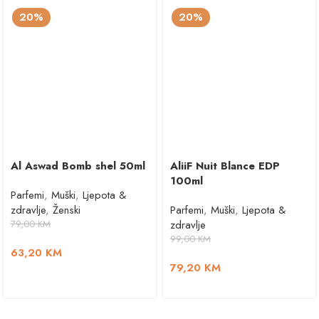
20%
20%
Al Aswad Bomb shel 50ml
AliiF Nuit Blance EDP
100ml
Parfemi
,
Muški
,
Ljepota &
zdravlje
,
Ženski
Parfemi
,
Muški
,
Ljepota &
79,00
KM
zdravlje
99,00
KM
63,20
KM
79,20
KM