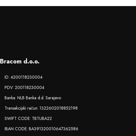
Bracom d.o.o.
ID: 4200118230004
PDV: 200118230004
Banka: NLB Banka d.d. Sarajevo
Transakcijski račun: 1322602018852198
SWIFT CODE: TBTUBA22
IBAN CODE: BA391320010647362586