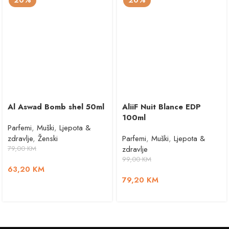
20%
20%
Al Aswad Bomb shel 50ml
AliiF Nuit Blance EDP
100ml
Parfemi
,
Muški
,
Ljepota &
zdravlje
,
Ženski
Parfemi
,
Muški
,
Ljepota &
79,00
KM
zdravlje
99,00
KM
63,20
KM
79,20
KM