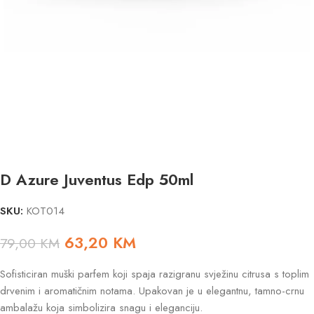
D Azure Juventus Edp 50ml
SKU:
KOT014
63,20
KM
79,00
KM
Sofisticiran muški parfem koji spaja razigranu svježinu citrusa s toplim
drvenim i aromatičnim notama. Upakovan je u elegantnu, tamno-crnu
ambalažu koja simbolizira snagu i eleganciju.