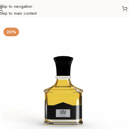
Skip to navigation
Skip to main content
Početna
Ljepota & zdravlje
Parfemi
Muški
20%