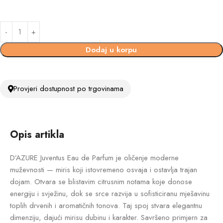
Dodaj u korpu
Provjeri dostupnost po trgovinama
Opis artikla
D’AZURE Juventus Eau de Parfum je oličenje moderne
muževnosti — miris koji istovremeno osvaja i ostavlja trajan
dojam. Otvara se blistavim citrusnim notama koje donose
energiju i svježinu, dok se srce razvija u sofisticiranu mješavinu
toplih drvenih i aromatičnih tonova. Taj spoj stvara elegantnu
dimenziju, dajući mirisu dubinu i karakter. Savršeno primjern za