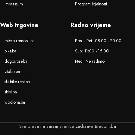
Impressum
Program lojalnosti
Web trgovine
Radno vrijeme
micro-romobil.ba
Pon. - Pet.: 08:00 - 20:00
bike.ba
Sub.: 11:00 - 16:00
dogostore.ba
Ned.: Ne radimo
vitabri.ba
ski-bike-rent.ba
skibi.ba
woolona.ba
Sva prava na saržaj stranice zadržava Bracom.ba