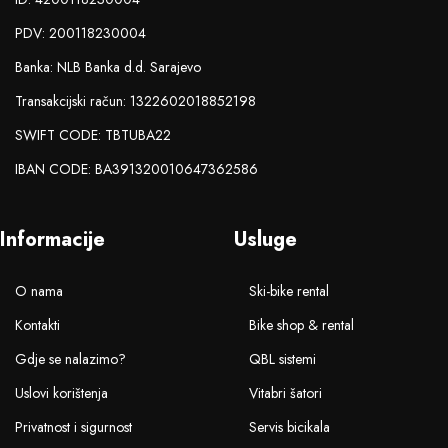
PDV: 200118230004
Banka: NLB Banka d.d. Sarajevo
Transakcijski račun: 1322602018852198
SWIFT CODE: TBTUBA22
IBAN CODE: BA391320010647362586
Informacije
Usluge
O nama
Ski-bike rental
Kontakti
Bike shop & rental
Gdje se nalazimo?
QBL sistemi
Uslovi korištenja
Vitabri šatori
Privatnost i sigurnost
Servis bicikala