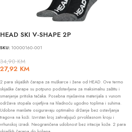
HEAD SKI V-SHAPE 2P
SKU:
10000160-001
34,90
KM
27,92
KM
2 para skijaških čarapa za muškarce i žene od HEAD. Ove termo
skijaške čarape su potpuno podstavljene za maksimalnu zaštitu i
smanjenje pritiska tačaka. Posebna mješavina materijala s vunom
održava stopala osjetljiva na hladnoću ugodno toplima i suhima.
Udobne manšete osiguravaju optimalno držanje bez ostavljanja
tragova na koži. Izvrstan kroj zahvaljujući prvoklasnom kroju i
vrhunskoj izradi. Neograničena udobnost bez iritacije kože. 2 para
skijaških čarapa do koljena