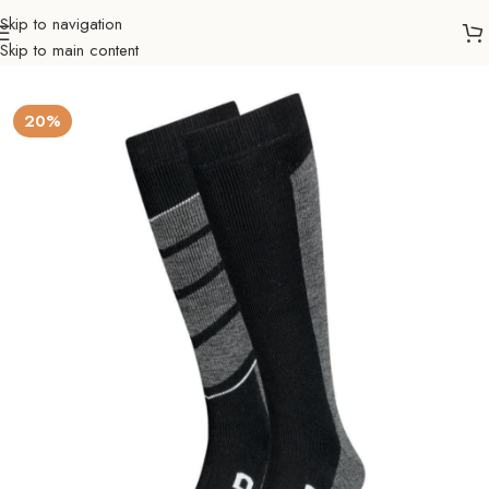
Skip to navigation
Skip to main content
Početna
Sve za zimu
Skijanje
Ski čarape
Odrasli
20%