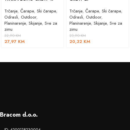
Trčanje
,
Čarape
,
Ski čarape
,
Trčanje
,
Čarape
,
Ski čarape
,
Odrasli
,
Outdoor
,
Odrasli
,
Outdoor
,
Planinarenje
,
Skijanje
,
Sve za
Planinarenje
,
Skijanje
,
Sve za
zimu
zimu
32,90
KM
23,90
KM
27,97
KM
20,32
KM
Bracom d.o.o.
ID: 4200118230004