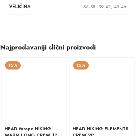
VELIČINA
35-38
,
39-42
,
43-46
Najprodavaniji slični proizvodi
15%
15%
HEAD čarape HIKING
HEAD HIKING ELEMENTS
WARM LONG CREW 1P
CREW 2P