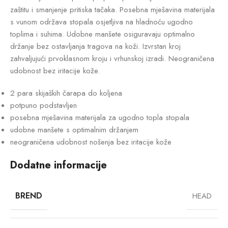
zaštitu i smanjenje pritiska tačaka. Posebna mješavina materijala
s vunom održava stopala osjetljiva na hladnoću ugodno
toplima i suhima. Udobne manšete osiguravaju optimalno
držanje bez ostavljanja tragova na koži. Izvrstan kroj
zahvaljujući prvoklasnom kroju i vrhunskoj izradi. Neograničena
udobnost bez iritacije kože.
2 para skijaških čarapa do koljena
potpuno podstavljen
posebna mješavina materijala za ugodno topla stopala
udobne manšete s optimalnim držanjem
neograničena udobnost nošenja bez iritacije kože
Dodatne informacije
BREND
HEAD