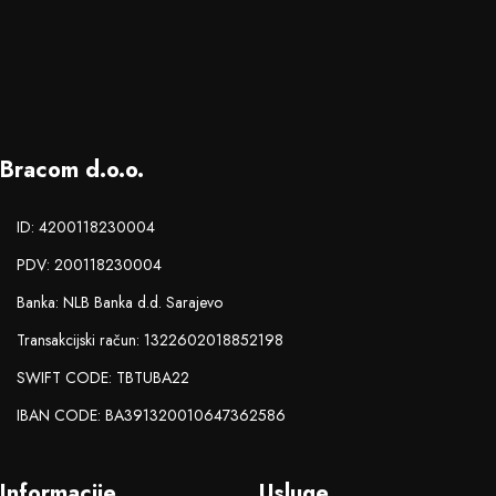
Bracom d.o.o.
ID: 4200118230004
PDV: 200118230004
Banka: NLB Banka d.d. Sarajevo
Transakcijski račun: 1322602018852198
SWIFT CODE: TBTUBA22
IBAN CODE: BA391320010647362586
Informacije
Usluge