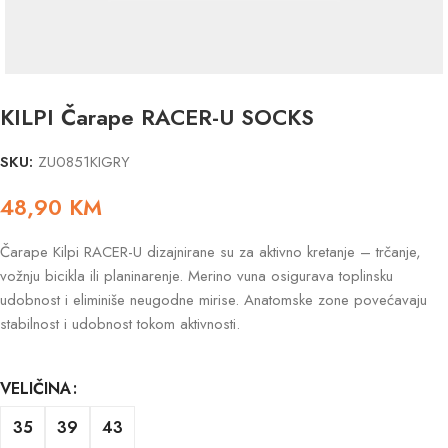
KILPI Čarape RACER-U SOCKS
SKU:
ZU0851KIGRY
48,90
KM
Čarape Kilpi RACER-U dizajnirane su za aktivno kretanje – trčanje,
vožnju bicikla ili planinarenje. Merino vuna osigurava toplinsku
udobnost i eliminiše neugodne mirise. Anatomske zone povećavaju
stabilnost i udobnost tokom aktivnosti.
VELIČINA
35
39
43