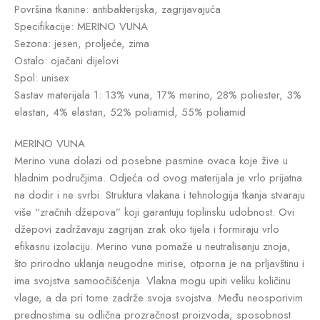
Površina tkanine: antibakterijska, zagrijavajuća
Specifikacije: MERINO VUNA
Sezona: jesen, proljeće, zima
Ostalo: ojačani dijelovi
Spol: unisex
Sastav materijala 1: 13% vuna, 17% merino, 28% poliester, 3%
elastan, 4% elastan, 52% poliamid, 55% poliamid
MERINO VUNA
Merino vuna dolazi od posebne pasmine ovaca koje žive u
hladnim područjima. Odjeća od ovog materijala je vrlo prijatna
na dodir i ne svrbi. Struktura vlakana i tehnologija tkanja stvaraju
više “zračnih džepova” koji garantuju toplinsku udobnost. Ovi
džepovi zadržavaju zagrijan zrak oko tijela i formiraju vrlo
efikasnu izolaciju. Merino vuna pomaže u neutralisanju znoja,
što prirodno uklanja neugodne mirise, otporna je na prljavštinu i
ima svojstva samoočišćenja. Vlakna mogu upiti veliku količinu
vlage, a da pri tome zadrže svoja svojstva. Među neosporivim
prednostima su odlična prozračnost proizvoda, sposobnost