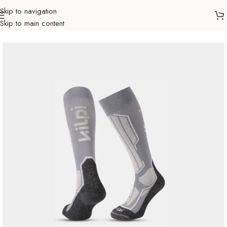
Skip to navigation
Skip to main content
Početna
Sve za zimu
Skijanje
Ski čarape
Odrasli