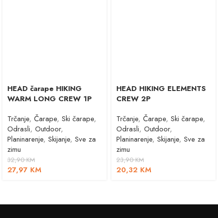
HEAD čarape HIKING
HEAD HIKING ELEMENTS
WARM LONG CREW 1P
CREW 2P
Trčanje
,
Čarape
,
Ski čarape
,
Trčanje
,
Čarape
,
Ski čarape
,
Odrasli
,
Outdoor
,
Odrasli
,
Outdoor
,
Planinarenje
,
Skijanje
,
Sve za
Planinarenje
,
Skijanje
,
Sve za
zimu
zimu
32,90
KM
23,90
KM
27,97
KM
20,32
KM