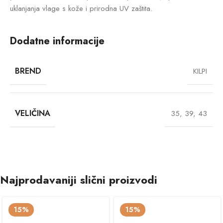
uklanjanja vlage s kože i prirodna UV zaštita.
Dodatne informacije
BREND
KILPI
VELIČINA
35
,
39
,
43
Najprodavaniji slični proizvodi
15%
15%