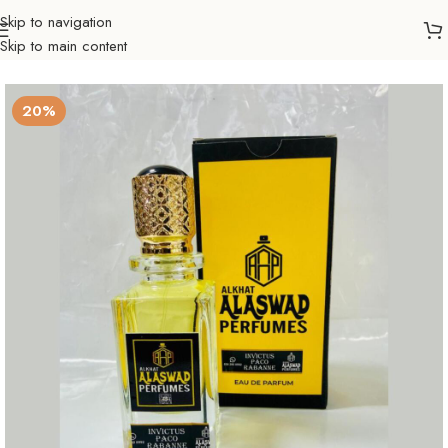
Skip to navigation
Skip to main content
Početna
Ljepota & zdravlje
Parfemi
Muški
20%