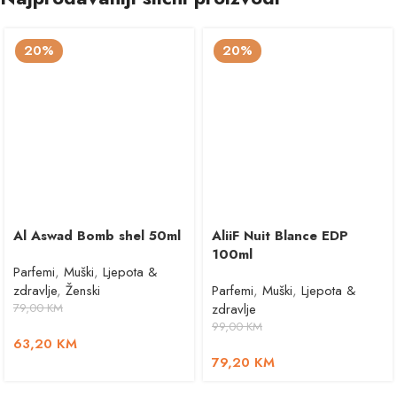
20%
20%
Al Aswad Bomb shel 50ml
AliiF Nuit Blance EDP
100ml
Parfemi
,
Muški
,
Ljepota &
zdravlje
,
Ženski
Parfemi
,
Muški
,
Ljepota &
79,00
KM
zdravlje
99,00
KM
63,20
KM
79,20
KM