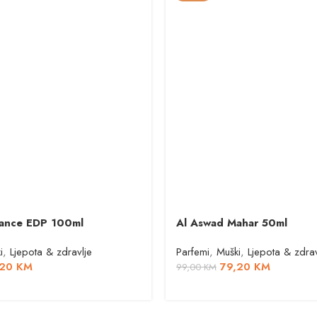
Blance EDP 100ml
Al Aswad Mahar 50ml
i
,
Ljepota & zdravlje
Parfemi
,
Muški
,
Ljepota & zdrav
,20
KM
79,20
KM
99,00
KM