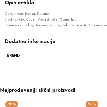
Opis artikla
Gornje note: Jabuka, Davana
Srednje note: Cedar, Damask ruža, Osmanthus
Bazne note: Ćilibar, Aromatične note, Balzamične note, Cvjetne note
Dodatne informacije
BREND
Najprodavaniji slični proizvodi
20%
20%