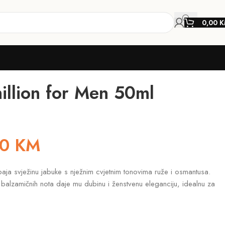
0,00
K
illion for Men 50ml
20
KM
i spaja svježinu jabuke s nježnim cvjetnim tonovima ruže i osmantusa.
balzamičnih nota daje mu dubinu i ženstvenu eleganciju, idealnu za