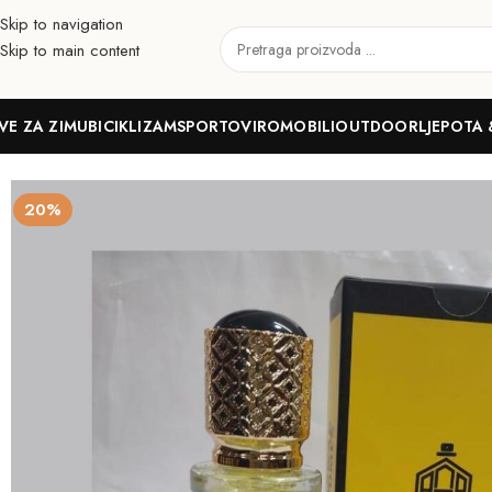
Skip to navigation
Skip to main content
VE ZA ZIMU
BICIKLIZAM
SPORTOVI
ROMOBILI
OUTDOOR
LJEPOTA 
Početna
Ljepota & zdravlje
Parfemi
Muški
Al Aswad 1 million for 
20%