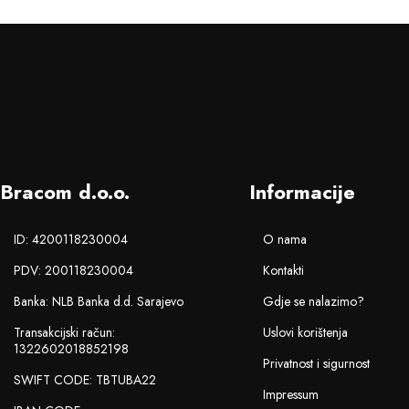
Bracom d.o.o.
Informacije
ID: 4200118230004
O nama
PDV: 200118230004
Kontakti
Banka: NLB Banka d.d. Sarajevo
Gdje se nalazimo?
Transakcijski račun:
Uslovi korištenja
1322602018852198
Privatnost i sigurnost
SWIFT CODE: TBTUBA22
Impressum