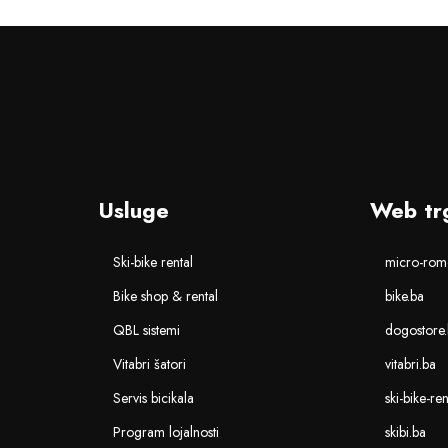
Usluge
Web tr
Ski-bike rental
micro-romo
Bike shop & rental
bike.ba
QBL sistemi
dogostore
Vitabri šatori
vitabri.ba
Servis bicikala
ski-bike-re
Program lojalnosti
skibi.ba