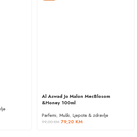
Al Aswad Jo Malon MecBlosom
&Honey 100ml
lje
Parfemi
,
Muški
,
Ljepota & zdravlje
79,20
KM
99,00
KM