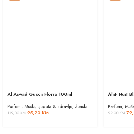
Al Aswad Guccii Florra 100ml
AliiF Nuit 
Parfemi
,
Muški
,
Ljepota & zdravlje
,
Ženski
Parfemi
,
Mušk
95,20
KM
79
119,00
KM
99,00
KM