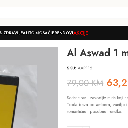
AKCIJE
& ZDRAVLJE
AUTO NOSAČI
BRENDOVI
Men 50ml
Al Aswad 1 m
SKU:
AAP116
63,
79,00
KM
Sofisticiran i zavodljiv miris koj
Topla baza od ambera, vanilije i 
romantične i posebne trenutke.