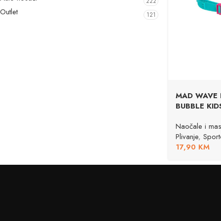
222
Outlet
121
MAD WAVE Na
BUBBLE KID
Naočale i mas
Plivanje
,
Sport
17,90
KM