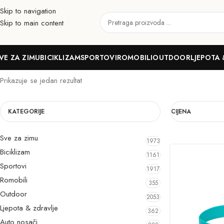
Skip to navigation
Skip to main content
Djeca
VE ZA ZIMU
BICIKLIZAM
SPORTOVI
ROMOBILI
OUTDOOR
LJEPOTA 
Prikazuje se jedan rezultat
KATEGORIJE
CIJENA
Sve za zimu
1973
Biciklizam
1161
Sportovi
1917
Romobili
355
Outdoor
2053
Ljepota & zdravlje
362
Auto nosači