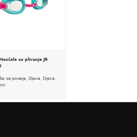
očale za plivanje JR
S
ke za pivanje
,
Djeca
,
Djeca
,
ovi