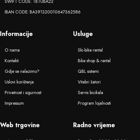
SWIFT CODE: TBTUBA22
IBAN CODE: BA391320010647362586
Informacije
Usluge
O nama
Ski-bike rental
Kontakti
Bike shop & rental
Gdje se nalazimo?
QBL sistemi
Uslovi korištenja
Vitabri šatori
Privatnost i sigurnost
Servis bicikala
Impressum
Program lojalnosti
Web trgovine
Radno vrijeme