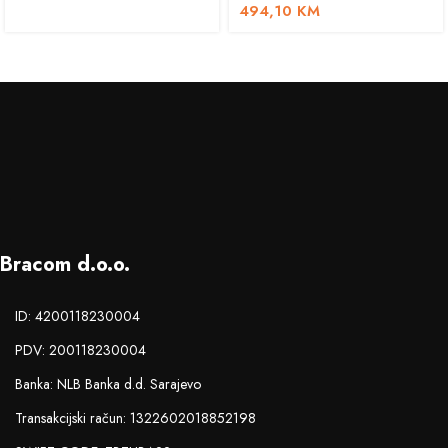
494,10
KM
Bracom d.o.o.
ID: 4200118230004
PDV: 200118230004
Banka: NLB Banka d.d. Sarajevo
Transakcijski račun: 1322602018852198