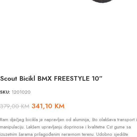
Scout Bicikl BMX FREESTYLE 10”
SKU:
1201020
341,10
KM
379,00
KM
Ram dječjeg bicikla je napravljen od aluminija, što olakšava transport i
manipulaciju. Lakšem upravljanju doprinose i kvalitetne Cst gume sa
izuzetnim šarama prilagođenim neravnom terenu. Udobno sjedište