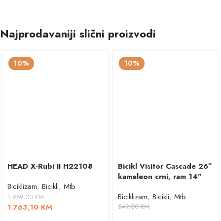
Najprodavaniji slični proizvodi
10%
10%
HEAD X-Rubi II H22108
Bicikl Visitor Cascade 26″
kameleon crni, ram 14”
Biciklizam
,
Bicikli
,
Mtb
Biciklizam
,
Bicikli
,
Mtb
1.959,00
KM
1.763,10
KM
549,00
KM