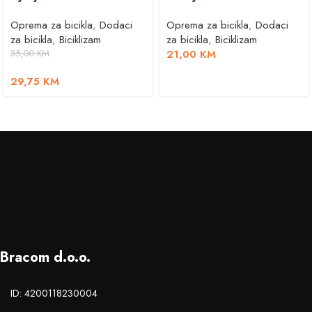
Oprema za bicikla
,
Dodaci
Oprema za bicikla
,
Dodaci
za bicikla
,
Biciklizam
za bicikla
,
Biciklizam
35,00
KM
21,00
KM
29,75
KM
Bracom d.o.o.
ID: 4200118230004