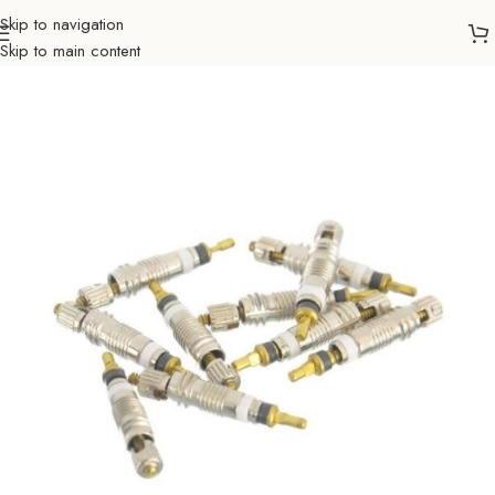
Skip to navigation
Skip to main content
Početna
Biciklizam
Oprema za bicikla
Dodaci za bicikla