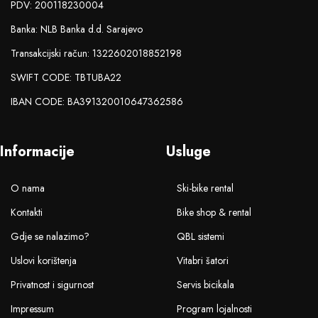
PDV: 200118230004
Banka: NLB Banka d.d. Sarajevo
Transakcijski račun: 1322602018852198
SWIFT CODE: TBTUBA22
IBAN CODE: BA391320010647362586
Informacije
Usluge
O nama
Ski-bike rental
Kontakti
Bike shop & rental
Gdje se nalazimo?
QBL sistemi
Uslovi korištenja
Vitabri šatori
Privatnost i sigurnost
Servis bicikala
Impressum
Program lojalnosti