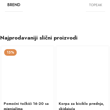
BREND
TOPEAK
Najprodavaniji slični proizvodi
15%
Pomoćni točkići 16-20 sa
Korpa za biciklo prednja,
mjenjačima
skidajuća