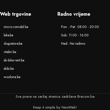
Web trgovine
Radno vrijeme
micro-romobil.ba
Pon. - Pet.: 08:00 - 20:00
bike.ba
Sub.: 11:00 - 16:00
dogostore.ba
Ned.: Ne radimo
vitabri.ba
ski-bike-rent.ba
skibi.ba
woolona.ba
Sva prava na saržaj stranice zadržava Bracom.ba
Keep it simple by NeoWeb!