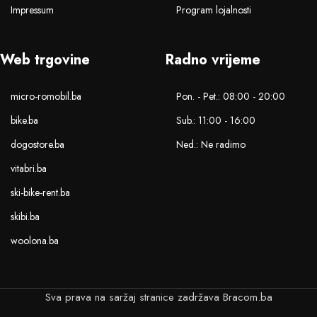
Impressum
Program lojalnosti
Web trgovine
Radno vrijeme
micro-romobil.ba
Pon. - Pet.: 08:00 - 20:00
bike.ba
Sub.: 11:00 - 16:00
dogostore.ba
Ned.: Ne radimo
vitabri.ba
ski-bike-rent.ba
skibi.ba
woolona.ba
Sva prava na saržaj stranice zadržava Bracom.ba