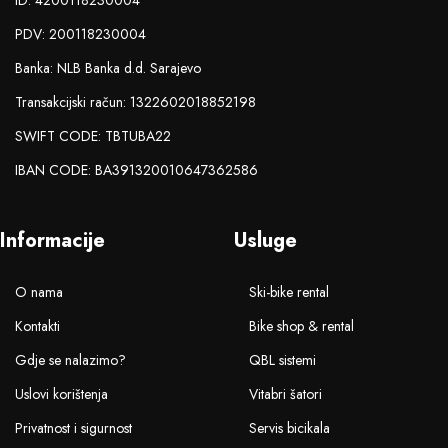
ID: 4200118230004
PDV: 200118230004
Banka: NLB Banka d.d. Sarajevo
Transakcijski račun: 1322602018852198
SWIFT CODE: TBTUBA22
IBAN CODE: BA391320010647362586
Informacije
Usluge
O nama
Ski-bike rental
Kontakti
Bike shop & rental
Gdje se nalazimo?
QBL sistemi
Uslovi korištenja
Vitabri šatori
Privatnost i sigurnost
Servis bicikala