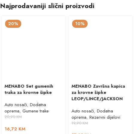
Najprodavaniji slični proizvodi
20%
10%
MENABO Set gumenih
MENABO Završna kapica
traka za krovne šipke
za krovne šipke
LEOP/LINCE/JACKSON
Auto nosači
,
Dodatna
oprema
,
Gumene trake
Auto nosači
,
Dodatna
20,90
KM
oprema
,
Rezervni dijelovi
19,90
KM
16,72
KM