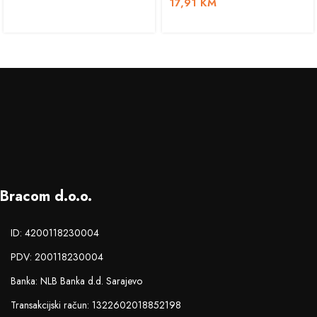
17,91
KM
Bracom d.o.o.
ID: 4200118230004
PDV: 200118230004
Banka: NLB Banka d.d. Sarajevo
Transakcijski račun: 1322602018852198