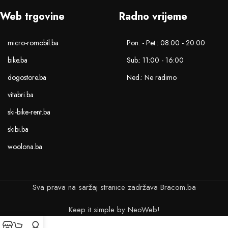
Web trgovine
Radno vrijeme
micro-romobil.ba
Pon. - Pet.: 08:00 - 20:00
bike.ba
Sub.: 11:00 - 16:00
dogostore.ba
Ned.: Ne radimo
vitabri.ba
ski-bike-rent.ba
skibi.ba
woolona.ba
Sva prava na saržaj stranice zadržava Bracom.ba
Keep it simple by NeoWeb!