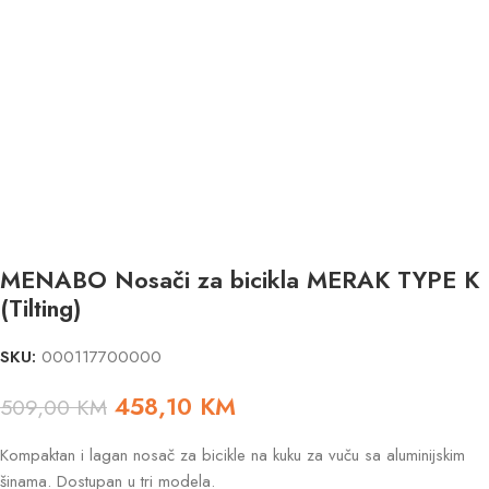
MENABO Nosači za bicikla MERAK TYPE K
(Tilting)
SKU:
000117700000
458,10
KM
509,00
KM
Kompaktan i lagan nosač za bicikle na kuku za vuču sa aluminijskim
šinama. Dostupan u tri modela.