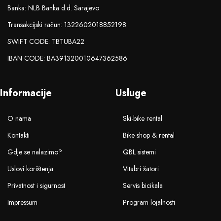
Banka: NLB Banka d.d. Sarajevo
Transakcijski račun: 1322602018852198
SWIFT CODE: TBTUBA22
IBAN CODE: BA391320010647362586
Informacije
Usluge
O nama
Ski-bike rental
Kontakti
Bike shop & rental
Gdje se nalazimo?
QBL sistemi
Uslovi korištenja
Vitabri šatori
Privatnost i sigurnost
Servis bicikala
Impressum
Program lojalnosti