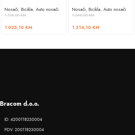
Nosači
,
Bicikla
,
Auto nosači
Nosači
,
Bicikla
,
Auto nosači
1.139,00
KM
1.349,00
KM
1.025,10
KM
1.214,10
KM
Bracom d.o.o.
ID: 4200118230004
PDV: 200118230004