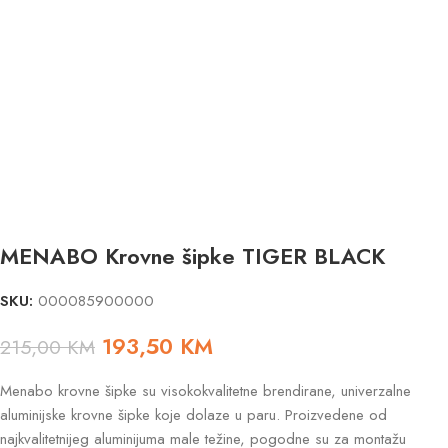
MENABO Krovne šipke TIGER BLACK
SKU:
000085900000
193,50
KM
215,00
KM
Menabo krovne šipke su visokokvalitetne brendirane, univerzalne
aluminijske krovne šipke koje dolaze u paru. Proizvedene od
najkvalitetnijeg aluminijuma male težine, pogodne su za montažu