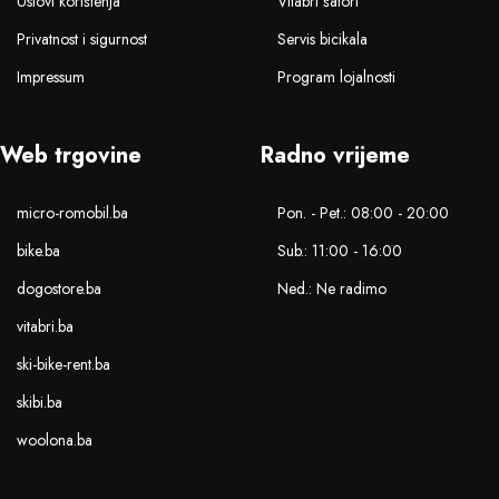
Uslovi korištenja
Vitabri šatori
Privatnost i sigurnost
Servis bicikala
Impressum
Program lojalnosti
Web trgovine
Radno vrijeme
micro-romobil.ba
Pon. - Pet.: 08:00 - 20:00
bike.ba
Sub.: 11:00 - 16:00
dogostore.ba
Ned.: Ne radimo
vitabri.ba
ski-bike-rent.ba
skibi.ba
woolona.ba