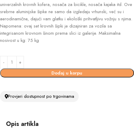
univerzalnih krovnih kofera, nosača za bicikle, nosača kajaka itd. Ove
srebrne aluminijske šipke ne samo da izgledaju vrhunski, već su i
aerodinamične, dajući vam glatku i ekološki prihvatljivu vožnju s njima.
Napomena: ovaj set krovnih šipki je dizajniran za vozila sa
integrisanom krovnom šinom prema slici iz galerije. Maksimalna
nosivost u kg: 75 kg
Dodaj u korpu
Provjeri dostupnost po trgovinama
Opis artikla