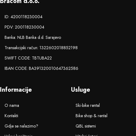
Bracom d.o.o.
ID: 4200118230004
PDV: 200118230004
Banka: NLB Banka d.d. Sarajevo
Transakcijski račun: 1322602018852198
SWIFT CODE: TBTUBA22
IBAN CODE: BA391320010647362586
Informacije
Usluge
O nama
Ski-bike rental
Kontakti
Bike shop & rental
Gdje se nalazimo?
QBL sistemi