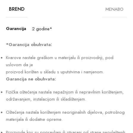
BREND
MENABO
Garancija
2 godine*
*Garancija obuhvata:
Kvarove nastale greškom u materijalu ili proizvodnji, pod
uslovom da je
proizvod korišten u skladu s uputstvima i namjenom.
Garancija ne obuhvata:
Fizička oštećenja nastala nepažnjom ili nepravilnim korištenjem,
održavanjem, instalacijom ili skladištenjem.
Oštećenja nastala korištenjem neoriginalnih dijelova, potrošnog
materijala ili dodatne opreme.
Proizvode koji su popravljani ili otvarani od strane neovlaštenih