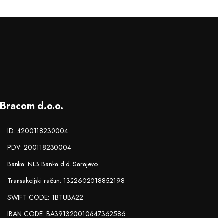
Bracom d.o.o.
ID: 4200118230004
PDV: 200118230004
Banka: NLB Banka d.d. Sarajevo
Transakcijski račun: 1322602018852198
SWIFT CODE: TBTUBA22
IBAN CODE: BA391320010647362586