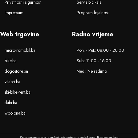
Privatnost i sigurnost
Servis bicikala
Impressum
Program lojalnosti
Web trgovine
Radno vrijeme
micro-romobil.ba
Pon. - Pet.: 08:00 - 20:00
bike.ba
Sub.: 11:00 - 16:00
dogostore.ba
Ned.: Ne radimo
vitabri.ba
ski-bike-rent.ba
skibi.ba
woolona.ba
Sva prava na saržaj stranice zadržava Bracom.ba