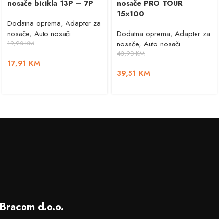
nosače bicikla 13P – 7P
nosače PRO TOUR
15×100
Dodatna oprema
,
Adapter za
nosače
,
Auto nosači
Dodatna oprema
,
Adapter za
19,90
KM
nosače
,
Auto nosači
43,90
KM
17,91
KM
39,51
KM
Bracom d.o.o.