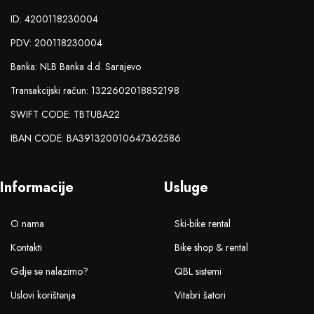
ID: 4200118230004
PDV: 200118230004
Banka: NLB Banka d.d. Sarajevo
Transakcijski račun: 1322602018852198
SWIFT CODE: TBTUBA22
IBAN CODE: BA391320010647362586
Informacije
Usluge
O nama
Ski-bike rental
Kontakti
Bike shop & rental
Gdje se nalazimo?
QBL sistemi
Uslovi korištenja
Vitabri šatori