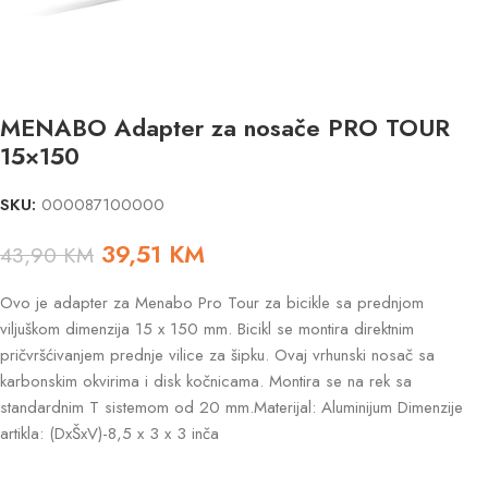
MENABO Adapter za nosače PRO TOUR
15×150
SKU:
000087100000
39,51
KM
43,90
KM
Ovo je adapter za Menabo Pro Tour za bicikle sa prednjom
viljuškom dimenzija 15 x 150 mm. Bicikl se montira direktnim
pričvršćivanjem prednje vilice za šipku. Ovaj vrhunski nosač sa
karbonskim okvirima i disk kočnicama. Montira se na rek sa
standardnim T sistemom od 20 mm.Materijal: Aluminijum Dimenzije
artikla: (DxŠxV)-8,5 x 3 x 3 inča