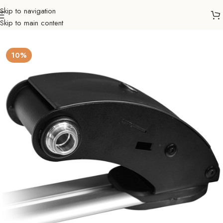
Skip to navigation
Skip to main content
Početna
Auto nosači
Dodatna oprema
Adapter za nosače
10%