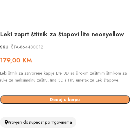
Leki zaprt štitnik za štapovi lite neonyellow
SKU:
ŠTA-864430012
179,00
KM
Leki štitnik za zatvorene kapije Lite 3D sa širokim zaštitnim štitnikom za
ruke za maksimalnu zaštitu. Ima 3D i TRS umetak za Leki štapove.
Dodaj u korpu
Provjeri dostupnost po trgovinama