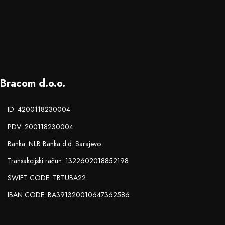
Bracom d.o.o.
ID: 4200118230004
PDV: 200118230004
Banka: NLB Banka d.d. Sarajevo
Transakcijski račun: 1322602018852198
SWIFT CODE: TBTUBA22
IBAN CODE: BA391320010647362586