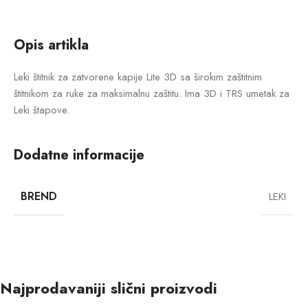
Opis artikla
Leki štitnik za zatvorene kapije Lite 3D sa širokim zaštitnim
štitnikom za ruke za maksimalnu zaštitu. Ima 3D i TRS umetak za
Leki štapove.
Dodatne informacije
BREND
LEKI
Najprodavaniji slični proizvodi