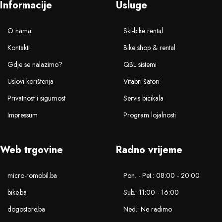
Informacije
Usluge
O nama
Ski-bike rental
Kontakti
Bike shop & rental
Gdje se nalazimo?
QBL sistemi
Uslovi korištenja
Vitabri šatori
Privatnost i sigurnost
Servis bicikala
Impressum
Program lojalnosti
Web trgovine
Radno vrijeme
micro-romobil.ba
Pon. - Pet.: 08:00 - 20:00
bike.ba
Sub.: 11:00 - 16:00
dogostore.ba
Ned.: Ne radimo