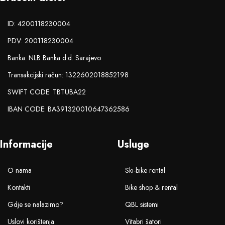
ID: 4200118230004
PDV: 200118230004
Banka: NLB Banka d.d. Sarajevo
Transakcijski račun: 1322602018852198
SWIFT CODE: TBTUBA22
IBAN CODE: BA391320010647362586
Informacije
Usluge
O nama
Ski-bike rental
Kontakti
Bike shop & rental
Gdje se nalazimo?
QBL sistemi
Uslovi korištenja
Vitabri šatori