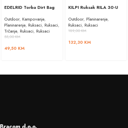
EDELRID Torba Dirt Bag
KILPI Ruksak RILA 30-U
Outdoor
,
Kampovanje
,
Outdoor
,
Planinarenje
,
Planinarenje
,
Ruksaci
,
Ruksaci
,
Ruksaci
,
Ruksaci
Trčanje
,
Ruksaci
,
Ruksaci
189,00
KM
55,00
KM
132,30
KM
49,50
KM
Bracom d.o.o.