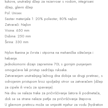
kukove, unutrašnji džep za rezervoar s vodom, integrisani
džep, glavni džep
Pol: Unisex
Sastav materijala 1: 20% poliester, 80% najlon
Zatvarači: Najlon
Visina: 650 mm
Dubina: 250 mm
Širina: 330 mm
Nylon tkanina je čvrsta i otporna na mehanička oštećenja i
habanje.
Jednokomorni dizajn zapremine 70L s gornjim punjenjem
omogućava lak pristup sadržaju ruksaka.
Zatvaranjem unutrašnjeg lažnog dna dobija se drugi pretinac, s
odvojenim pristupom kroz spoljašnji otvor sa zatvaračem (džep
za cipele ili vreću za spavanje).
Na dnu se nalaze trake za pričvršćivanje šatora ili podmetača,
dok se sa strane nalaze petlje za pričvršćivanje štapova.
U glavnom pretincu može se smjestiti mjehur za vodu (hydration