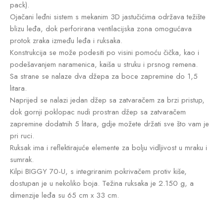
pack).
Ojačani leđni sistem s mekanim 3D jastučićima održava težište
blizu leđa, dok perforirana ventilacijska zona omogućava
protok zraka između leđa i ruksaka.
Konstrukcija se može podesiti po visini pomoću čička, kao i
podešavanjem naramenica, kaiša u struku i prsnog remena.
Sa strane se nalaze dva džepa za boce zapremine do 1,5
litara.
Naprijed se nalazi jedan džep sa zatvaračem za brzi pristup,
dok gornji poklopac nudi prostran džep sa zatvaračem
zapremine dodatnih 5 litara, gdje možete držati sve što vam je
pri ruci.
Ruksak ima i reflektirajuće elemente za bolju vidljivost u mraku i
sumrak.
Kilpi BIGGY 70-U, s integriranim pokrivačem protiv kiše,
dostupan je u nekoliko boja. Težina ruksaka je 2.150 g, a
dimenzije leđa su 65 cm x 33 cm.