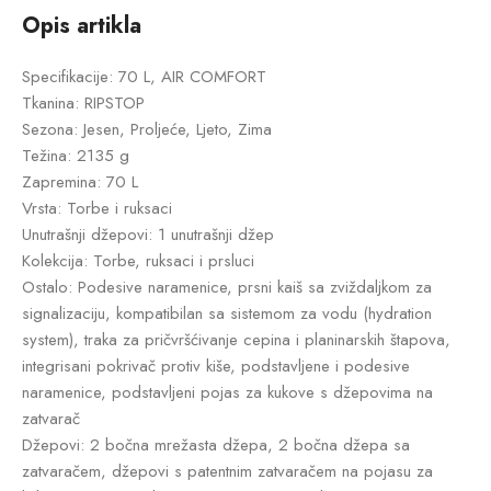
Opis artikla
Specifikacije: 70 L, AIR COMFORT
Tkanina: RIPSTOP
Sezona: Jesen, Proljeće, Ljeto, Zima
Težina: 2135 g
Zapremina: 70 L
Vrsta: Torbe i ruksaci
Unutrašnji džepovi: 1 unutrašnji džep
Kolekcija: Torbe, ruksaci i prsluci
Ostalo: Podesive naramenice, prsni kaiš sa zviždaljkom za
signalizaciju, kompatibilan sa sistemom za vodu (hydration
system), traka za pričvršćivanje cepina i planinarskih štapova,
integrisani pokrivač protiv kiše, podstavljene i podesive
naramenice, podstavljeni pojas za kukove s džepovima na
zatvarač
Džepovi: 2 bočna mrežasta džepa, 2 bočna džepa sa
zatvaračem, džepovi s patentnim zatvaračem na pojasu za