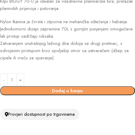
Kilpi BIGGY 70-U je idealan za višednevne planinarske ture, prelazak
planinskih prijevoja i putovanja.
Nylon tkanina je čvrsta i otporna na mehanička oštećenja i habanje.
Jednokomorni dizajn zapremine 70L s gornjim punjenjem omogućava
lak pristup sadržaju ruksaka.
Zatvaranjem unutrašnjeg lažnog dna dobija se drugi pretinac, s
odvojenim pristupom kroz spoljašnji otvor sa zatvaračem (džep za
cipele ili vreću za spavanje).
Dodaj u korpu
Provjeri dostupnost po trgovinama