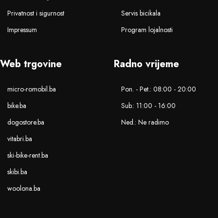
Privatnost i sigurnost
Servis bicikala
Impressum
Program lojalnosti
Web trgovine
Radno vrijeme
micro-romobil.ba
Pon. - Pet.: 08:00 - 20:00
bike.ba
Sub.: 11:00 - 16:00
dogostore.ba
Ned.: Ne radimo
vitabri.ba
ski-bike-rent.ba
skibi.ba
woolona.ba