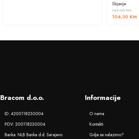
Skijanje
149,00
KM
104,30
KM
Bracom d.o.o.
Informacije
ID: 4200118230004
O nama
PDV: 200118230004
Kontakti
Banka: NLB Banka d.d. Sarajevo
Gdje se nalazimo?