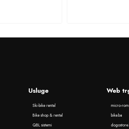
Usluge
Web tr
Ski-bike rental
micro-romo
Bike shop & rental
bike.ba
QBL sistemi
dogostore