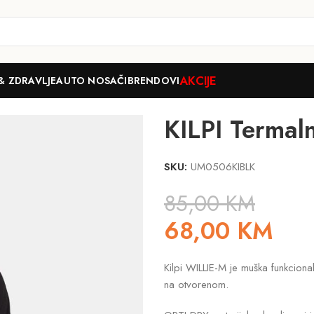
AKCIJE
& ZDRAVLJE
AUTO NOSAČI
BRENDOVI
 Termalna majica WILLIE-M
KILPI Termal
SKU:
UM0506KIBLK
85,00
KM
68,00
KM
Kilpi WILLIE-M je muška funkciona
na otvorenom.