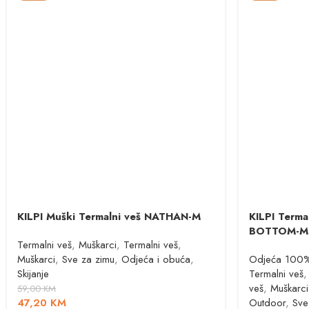
KILPI Muški Termalni veš NATHAN-M
KILPI Term
BOTTOM-M
Termalni veš
,
Muškarci
,
Termalni veš
,
Muškarci
,
Sve za zimu
,
Odjeća i obuća
,
Odjeća 100%
Skijanje
Termalni veš
,
veš
,
Muškarci
59,00
KM
47,20
KM
Outdoor
,
Sve