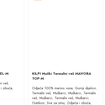
IEL-M
KILPI Muški Termalni veš MAVORA
TOP-M
ni veš
,
 i obuća
,
Odjeća 100% merino vuna
,
Gornji dijelovi
,
Termalni veš
,
Muškarci
,
Muškarci
,
Termalni
veš
,
Muškarci
,
Termalni veš
,
Muškarci
,
Outdoor
,
Sve za zimu
,
Odjeća i obuća
,