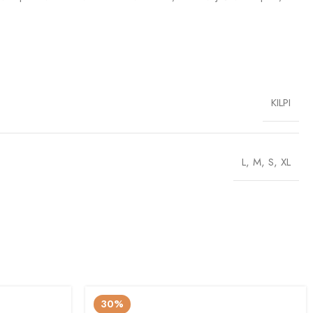
KILPI
L
,
M
,
S
,
XL
30%