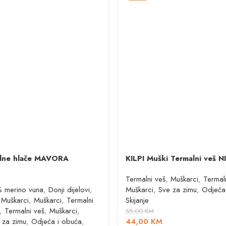
alne hlače MAVORA
KILPI Muški Termalni veš N
Termalni veš
,
Muškarci
,
Termal
 merino vuna
,
Donji dijelovi
,
Muškarci
,
Sve za zimu
,
Odjeća
Muškarci
,
Muškarci
,
Termalni
Skijanje
,
Termalni veš
,
Muškarci
,
55,00
KM
 za zimu
,
Odjeća i obuća
,
44,00
KM