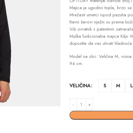
OPTI-DRY materijal odvodi znoj i
Majica je ugodno topla, brzo se su
Mrežasti umetci ispod pazuha po
Ravni šavovi nježni su prema koži i 
Viši ovratnik s patentnim zatvara
Muška funkcionalna majica Kilpi 
dopustite da vas uhvati hladnoća 
Model na slici: Veličina M, vis
94 cm.
S
M
L
VELIČINA