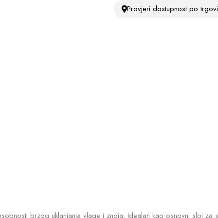
Provjeri dostupnost po trgo
sposobnosti brzog uklanjanja vlage i znoja. Idealan kao osnovni sloj za 