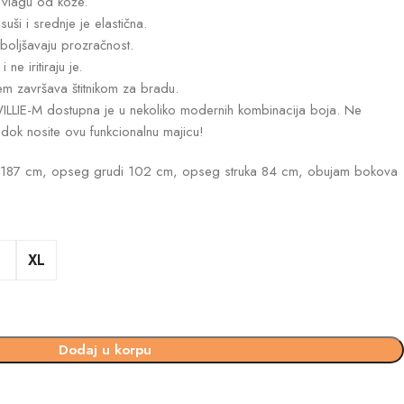
 vlagu od kože.
ši i srednje je elastična.
boljšavaju prozračnost.
ne iritiraju je.
čem završava štitnikom za bradu.
WILLIE-M dostupna je u nekoliko modernih kombinacija boja. Ne
dok nosite ovu funkcionalnu majicu!
ina 187 cm, opseg grudi 102 cm, opseg struka 84 cm, obujam bokova
XL
Dodaj u korpu