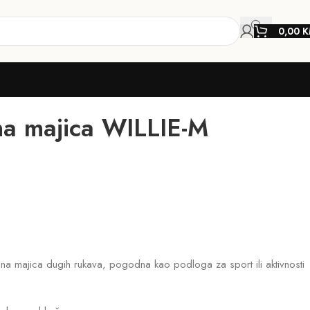
0,00
K
na majica WILLIE-M
lna majica dugih rukava, pogodna kao podloga za sport ili aktivnosti