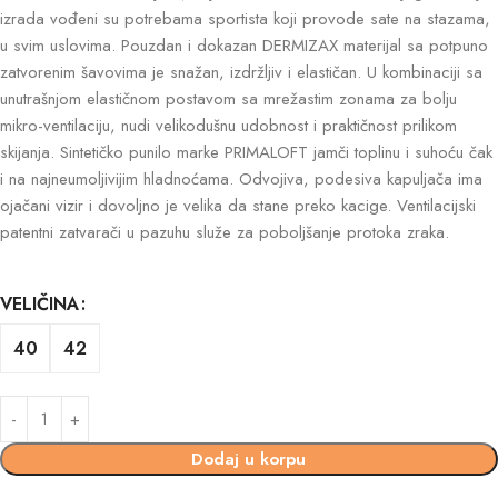
izrada vođeni su potrebama sportista koji provode sate na stazama,
u svim uslovima. Pouzdan i dokazan DERMIZAX materijal sa potpuno
zatvorenim šavovima je snažan, izdržljiv i elastičan. U kombinaciji sa
unutrašnjom elastičnom postavom sa mrežastim zonama za bolju
mikro-ventilaciju, nudi velikodušnu udobnost i praktičnost prilikom
skijanja. Sintetičko punilo marke PRIMALOFT jamči toplinu i suhoću čak
i na najneumoljivijim hladnoćama. Odvojiva, podesiva kapuljača ima
ojačani vizir i dovoljno je velika da stane preko kacige. Ventilacijski
patentni zatvarači u pazuhu služe za poboljšanje protoka zraka.
VELIČINA
40
42
Dodaj u korpu