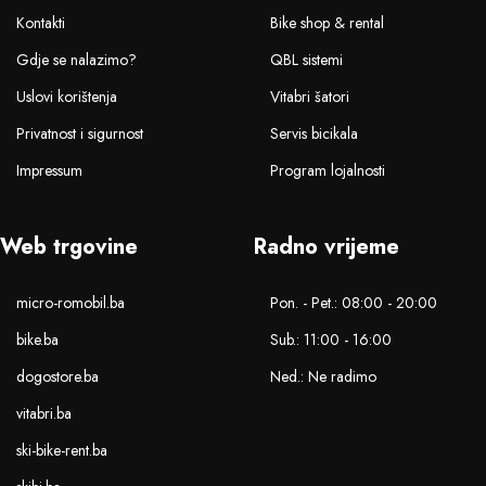
Kontakti
Bike shop & rental
Gdje se nalazimo?
QBL sistemi
Uslovi korištenja
Vitabri šatori
Privatnost i sigurnost
Servis bicikala
Impressum
Program lojalnosti
Web trgovine
Radno vrijeme
micro-romobil.ba
Pon. - Pet.: 08:00 - 20:00
bike.ba
Sub.: 11:00 - 16:00
dogostore.ba
Ned.: Ne radimo
vitabri.ba
ski-bike-rent.ba