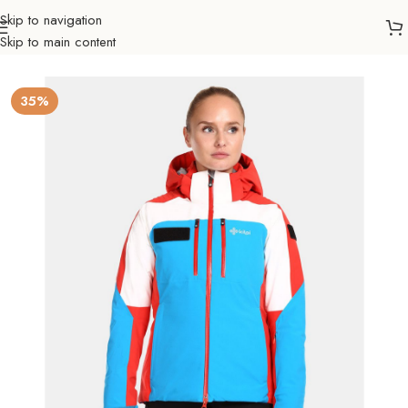
Skip to navigation
Skip to main content
Početna
Sve za zimu
Odjeća i obuća
Zimske jakne
Žene
35%