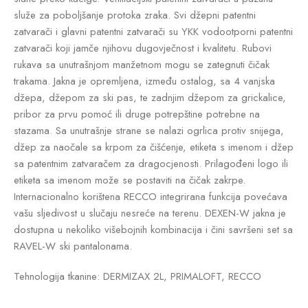
služe za poboljšanje protoka zraka. Svi džepni patentni
zatvarači i glavni patentni zatvarači su YKK vodootporni patentni
zatvarači koji jamče njihovu dugovječnost i kvalitetu. Rubovi
rukava sa unutrašnjom manžetnom mogu se zategnuti čičak
trakama. Jakna je opremljena, između ostalog, sa 4 vanjska
džepa, džepom za ski pas, te zadnjim džepom za grickalice,
pribor za prvu pomoć ili druge potrepštine potrebne na
stazama. Sa unutrašnje strane se nalazi ogrlica protiv snijega,
džep za naočale sa krpom za čišćenje, etiketa s imenom i džep
sa patentnim zatvaračem za dragocjenosti. Prilagođeni logo ili
etiketa sa imenom može se postaviti na čičak zakrpe.
Internacionalno korištena RECCO integrirana funkcija povećava
vašu sljedivost u slučaju nesreće na terenu. DEXEN-W jakna je
dostupna u nekoliko višebojnih kombinacija i čini savršeni set sa
RAVEL-W ski pantalonama.
Tehnologija tkanine: DERMIZAX 2L, PRIMALOFT, RECCO