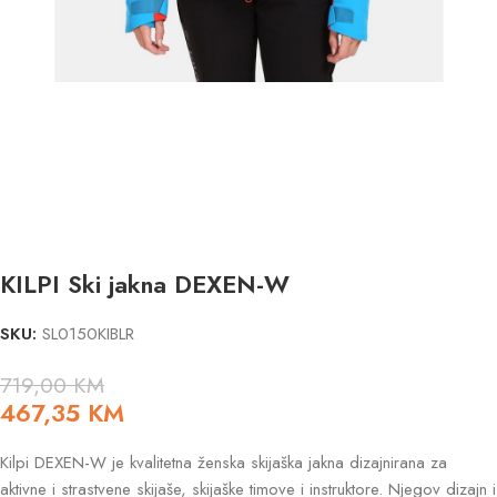
KILPI Ski jakna DEXEN-W
SKU:
SL0150KIBLR
719,00
KM
467,35
KM
Kilpi DEXEN-W je kvalitetna ženska skijaška jakna dizajnirana za
aktivne i strastvene skijaše, skijaške timove i instruktore. Njegov dizajn i