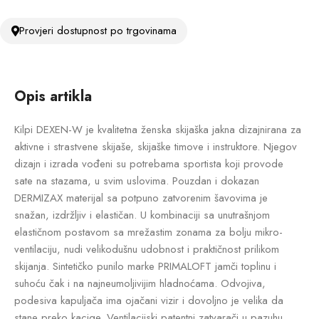
Provjeri dostupnost po trgovinama
Opis artikla
Kilpi DEXEN-W je kvalitetna ženska skijaška jakna dizajnirana za
aktivne i strastvene skijaše, skijaške timove i instruktore. Njegov
dizajn i izrada vođeni su potrebama sportista koji provode
sate na stazama, u svim uslovima. Pouzdan i dokazan
DERMIZAX materijal sa potpuno zatvorenim šavovima je
snažan, izdržljiv i elastičan. U kombinaciji sa unutrašnjom
elastičnom postavom sa mrežastim zonama za bolju mikro-
ventilaciju, nudi velikodušnu udobnost i praktičnost prilikom
skijanja. Sintetičko punilo marke PRIMALOFT jamči toplinu i
suhoću čak i na najneumoljivijim hladnoćama. Odvojiva,
podesiva kapuljača ima ojačani vizir i dovoljno je velika da
stane preko kacige. Ventilacijski patentni zatvarači u pazuhu