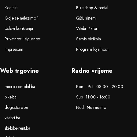
Kontakti
Bike shop & rental
Gdje se nalazimo?
QBL sistemi
Uslovi korištenja
Vitabri šatori
Privatnost i sigurnost
Servis bicikala
Impressum
Program lojalnosti
Web trgovine
Radno vrijeme
micro-romobil.ba
Pon. - Pet.: 08:00 - 20:00
bike.ba
Sub.: 11:00 - 16:00
dogostore.ba
Ned.: Ne radimo
vitabri.ba
ski-bike-rent.ba