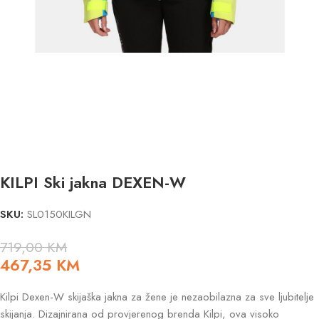
KILPI Ski jakna DEXEN-W
SKU:
SL0150KILGN
719,00
KM
467,35
KM
Kilpi Dexen-W skijaška jakna za žene je nezaobilazna za sve ljubitelje
skijanja. Dizajnirana od provjerenog brenda Kilpi, ova visoko