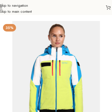
Skip to navigation
Skip to main content
Početna
Sve za zimu
Odjeća i obuća
Zimske jakne
Žene
35%