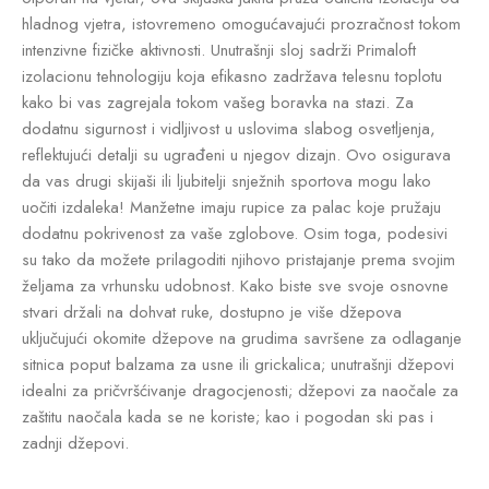
hladnog vjetra, istovremeno omogućavajući prozračnost tokom
intenzivne fizičke aktivnosti. Unutrašnji sloj sadrži Primaloft
izolacionu tehnologiju koja efikasno zadržava telesnu toplotu
kako bi vas zagrejala tokom vašeg boravka na stazi. Za
dodatnu sigurnost i vidljivost u uslovima slabog osvetljenja,
reflektujući detalji su ugrađeni u njegov dizajn. Ovo osigurava
da vas drugi skijaši ili ljubitelji snježnih sportova mogu lako
uočiti izdaleka! Manžetne imaju rupice za palac koje pružaju
dodatnu pokrivenost za vaše zglobove. Osim toga, podesivi
su tako da možete prilagoditi njihovo pristajanje prema svojim
željama za vrhunsku udobnost. Kako biste sve svoje osnovne
stvari držali na dohvat ruke, dostupno je više džepova
uključujući okomite džepove na grudima savršene za odlaganje
sitnica poput balzama za usne ili grickalica; unutrašnji džepovi
idealni za pričvršćivanje dragocjenosti; džepovi za naočale za
zaštitu naočala kada se ne koriste; kao i pogodan ski pas i
zadnji džepovi.