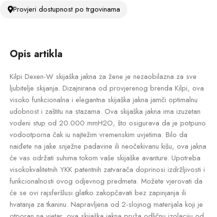
Provjeri dostupnost po trgovinama
Opis artikla
Kilpi Dexen-W skijaška jakna za žene je nezaobilazna za sve
ljubitelje skijanja. Dizajnirana od provjerenog brenda Kilpi, ova
visoko funkcionalna i elegantna skijaška jakna jamči optimalnu
udobnost i zaštitu na stazama. Ova skijaška jakna ima izuzetan
vodeni stup od 20.000 mmH2O, što osigurava da je potpuno
vodootporna čak iu najtežim vremenskim uvjetima. Bilo da
naiđete na jake snježne padavine ili neočekivanu kišu, ova jakna
će vas održati suhima tokom vaše skijaške avanture. Upotreba
visokokvalitetnih YKK patentnih zatvarača doprinosi izdržljivosti i
funkcionalnosti ovog odjevnog predmeta. Možete vjerovati da
će se ovi rajsferšlusi glatko zakopčavati bez zapinjanja ili
hvatanja za tkaninu. Napravljena od 2-slojnog materijala koji je
otporan na vjetar, ova skijaška jakna pruža odličnu izolaciju od