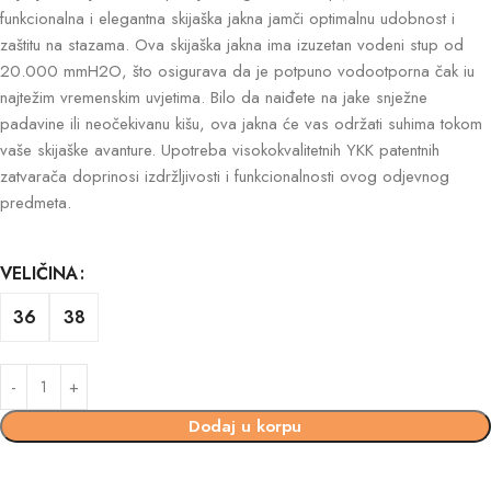
funkcionalna i elegantna skijaška jakna jamči optimalnu udobnost i
zaštitu na stazama. Ova skijaška jakna ima izuzetan vodeni stup od
20.000 mmH2O, što osigurava da je potpuno vodootporna čak iu
najtežim vremenskim uvjetima. Bilo da naiđete na jake snježne
padavine ili neočekivanu kišu, ova jakna će vas održati suhima tokom
vaše skijaške avanture. Upotreba visokokvalitetnih YKK patentnih
zatvarača doprinosi izdržljivosti i funkcionalnosti ovog odjevnog
predmeta.
VELIČINA
36
38
Dodaj u korpu