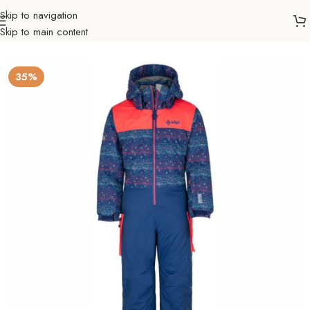
Skip to navigation
Skip to main content
Početna
Sve za zimu
Odjeća i obuća
Zimske jakne
Djeca
35%