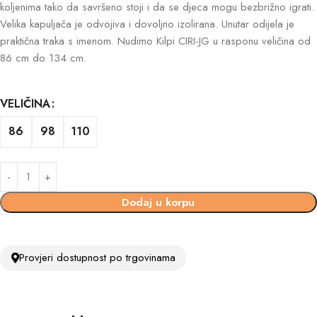
koljenima tako da savršeno stoji i da se djeca mogu bezbrižno igrati.
Velika kapuljača je odvojiva i dovoljno izolirana. Unutar odijela je
praktična traka s imenom. Nudimo Kilpi CIRI-JG u rasponu veličina od
86 cm do 134 cm.
VELIČINA
86
98
110
Dodaj u korpu
Provjeri dostupnost po trgovinama