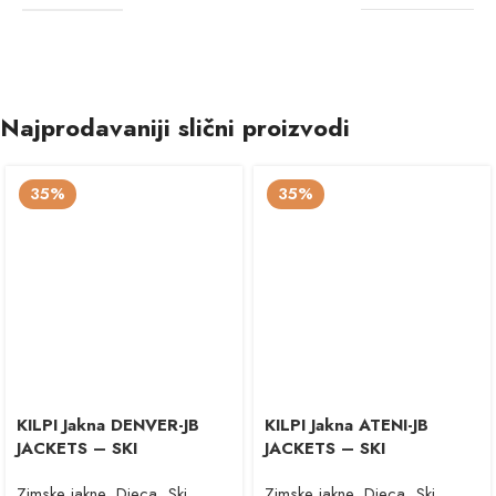
Najprodavaniji slični proizvodi
35%
35%
KILPI Jakna DENVER-JB
KILPI Jakna ATENI-JB
JACKETS – SKI
JACKETS – SKI
Zimske jakne
,
Djeca
,
Ski
Zimske jakne
,
Djeca
,
Ski