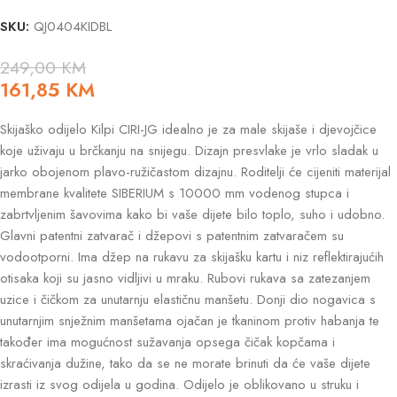
SKU:
QJ0404KIDBL
249,00
KM
161,85
KM
Skijaško odijelo Kilpi CIRI-JG idealno je za male skijaše i djevojčice
koje uživaju u brčkanju na snijegu. Dizajn presvlake je vrlo sladak u
jarko obojenom plavo-ružičastom dizajnu. Roditelji će cijeniti materijal
membrane kvalitete SIBERIUM s 10000 mm vodenog stupca i
zabrtvljenim šavovima kako bi vaše dijete bilo toplo, suho i udobno.
Glavni patentni zatvarač i džepovi s patentnim zatvaračem su
vodootporni. Ima džep na rukavu za skijašku kartu i niz reflektirajućih
otisaka koji su jasno vidljivi u mraku. Rubovi rukava sa zatezanjem
uzice i čičkom za unutarnju elastičnu manšetu. Donji dio nogavica s
unutarnjim snježnim manšetama ojačan je tkaninom protiv habanja te
također ima mogućnost sužavanja opsega čičak kopčama i
skraćivanja dužine, tako da se ne morate brinuti da će vaše dijete
izrasti iz svog odijela u godina. Odijelo je oblikovano u struku i