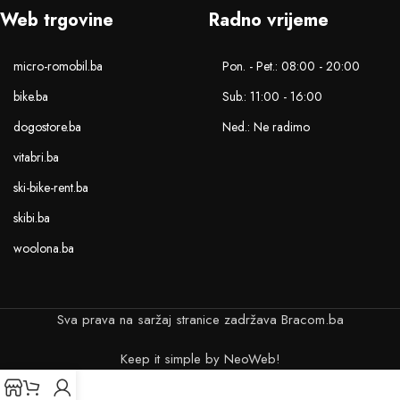
Web trgovine
Radno vrijeme
micro-romobil.ba
Pon. - Pet.: 08:00 - 20:00
bike.ba
Sub.: 11:00 - 16:00
dogostore.ba
Ned.: Ne radimo
vitabri.ba
ski-bike-rent.ba
skibi.ba
woolona.ba
Sva prava na saržaj stranice zadržava Bracom.ba
Keep it simple by NeoWeb!