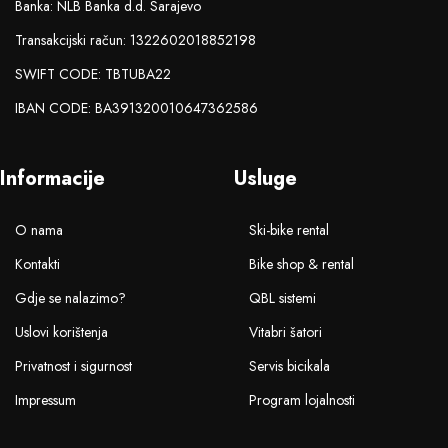
Banka: NLB Banka d.d. Sarajevo
Transakcijski račun: 1322602018852198
SWIFT CODE: TBTUBA22
IBAN CODE: BA391320010647362586
Informacije
Usluge
O nama
Ski-bike rental
Kontakti
Bike shop & rental
Gdje se nalazimo?
QBL sistemi
Uslovi korištenja
Vitabri šatori
Privatnost i sigurnost
Servis bicikala
Impressum
Program lojalnosti