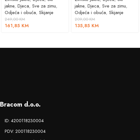
jakne
,
Djeca
,
Sve za zimu
,
jakne
,
Djeca
,
Sve za zimu
,
Odjeća i obuća
,
Skijanje
Odjeća i obuća
,
Skijanje
249,00
KM
209,00
KM
161,85
KM
135,85
KM
Bracom d.o.o.
ID: 4200118230004
PDV: 200118230004