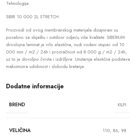
Tehnologija:
SIBIR 10 000 2L STRETCH
Proizvodi od ovog membranskog materijala dizajnirani su
posebno za skijašku i outdoor odjeću više kvalitete. SIBERIUM
dvoslojna laminat je vrlo elastična, nudi vodeni stupac od 10
000 mm / m2 / 24h i prozračnost od 8 000 g / m2 / 24h,
uz to je dovoljno čvrsta i izdržljiva. Unutarnja elastična podstava
maksimizira udobnost i slobodu kretanja.
Dodatne informacije
BREND
KILPI
VELIČINA
110
,
86
,
98