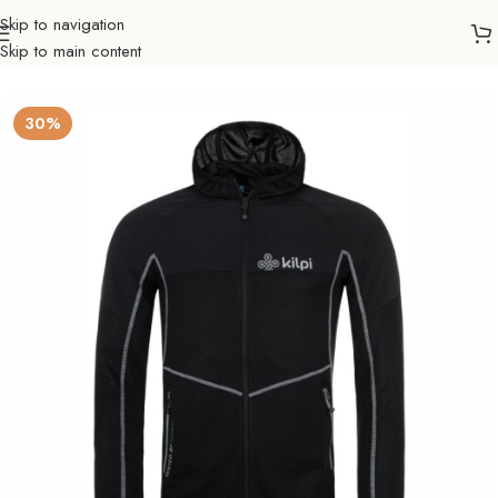
Skip to navigation
Skip to main content
Početna
Outdoor
Planinarenje
Jakne
Muškarci
30%