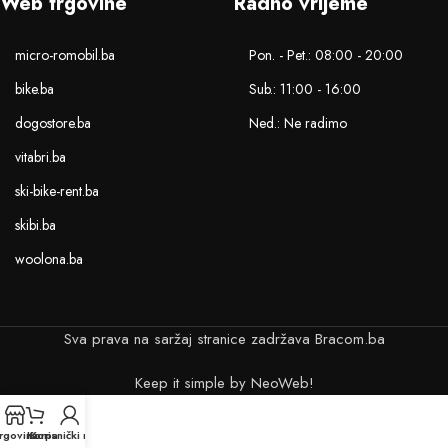
Web trgovine
Radno vrijeme
micro-romobil.ba
Pon. - Pet.: 08:00 - 20:00
bike.ba
Sub.: 11:00 - 16:00
dogostore.ba
Ned.: Ne radimo
vitabri.ba
ski-bike-rent.ba
skibi.ba
woolona.ba
Sva prava na saržaj stranice zadržava Bracom.ba
Keep it simple by NeoWeb!
rgovina
Korpa
Korisnički račun