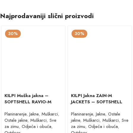
Najprodavaniji slični proizvodi
30%
30%
KILPI Muška jakna –
KILPI Jakna ZAIN-M
SOFTSHELL RAVIO-M
JACKETS – SOFTSHELL
Planinarenje
,
Jakne
,
Muškarci
,
Planinarenje
,
Jakne
,
Ostale
Ostale jakne
,
Muškarci
,
Sve
jakne
,
Muškarci
,
Muškarci
,
Sve
za zimu
,
Odjeća i obuća
,
za zimu
,
Odjeća i obuća
,
Outdoor
Outdoor