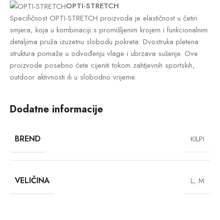
OPTI-STRETCH
Specifičnost OPTI-STRETCH proizvoda je elastičnost u četiri
smjera, koja u kombinaciji s promišljenim krojem i funkcionalnim
detaljima pruža izuzetnu slobodu pokreta. Dvostruka pletena
struktura pomaže u odvođenju vlage i ubrzava sušenje. Ove
proizvode posebno ćete cijeniti tokom zahtjevnih sportskih,
outdoor aktivnosti ili u slobodno vrijeme.
Dodatne informacije
BREND
KILPI
VELIČINA
L
,
M