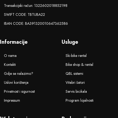
Transakcijski račun: 1322602018852198
SWIFT CODE: TBTUBA22
IBAN CODE: BA391320010647362586
Informacije
Usluge
O nama
Ski-bike rental
Kontakti
Bike shop & rental
Gdje se nalazimo?
QBL sistemi
Uslovi korištenja
Vitabri šatori
Privatnost i sigurnost
Servis bicikala
Impressum
Program lojalnosti