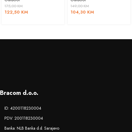
175,00
KM
149,00
KM
122,50
KM
104,30
KM
Bracom d.o.o.
ID: 4200118230004
PDV: 200118230004
Banka: NLB Banka d.d. Sarajevo