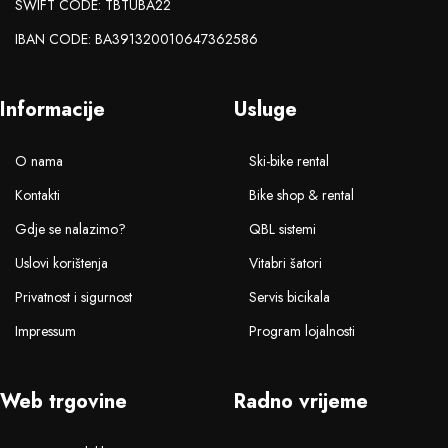
SWIFT CODE: TBTUBA22
IBAN CODE: BA391320010647362586
Informacije
Usluge
O nama
Ski-bike rental
Kontakti
Bike shop & rental
Gdje se nalazimo?
QBL sistemi
Uslovi korištenja
Vitabri šatori
Privatnost i sigurnost
Servis bicikala
Impressum
Program lojalnosti
Web trgovine
Radno vrijeme