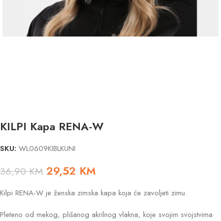
KILPI Kapa RENA-W
SKU:
WL0609KIBLKUNI
29,52
KM
36,90
KM
Kilpi RENA-W je ženska zimska kapa koja će zavoljeti zimu.
Pleteno od mekog, plišanog akrilnog vlakna, koje svojim svojstvima