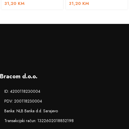
31,20
KM
31,20
KM
Bracom d.o.o.
ID: 4200118230004
PDV: 200118230004
Banka: NLB Banka d.d. Sarajevo
Transakcijski račun: 1322602018852198