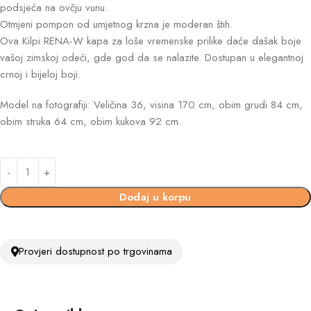
podsjeća na ovčju vunu.
Otmjeni pompon od umjetnog krzna je moderan štih.
Ova Kilpi RENA-W kapa za loše vremenske prilike daće dašak boje
vašoj zimskoj odeći, gde god da se nalazite. Dostupan u elegantnoj
crnoj i bijeloj boji.
Model na fotografiji: Veličina 36, ​​visina 170 cm, obim grudi 84 cm,
obim struka 64 cm, obim kukova 92 cm.
Dodaj u korpu
Provjeri dostupnost po trgovinama