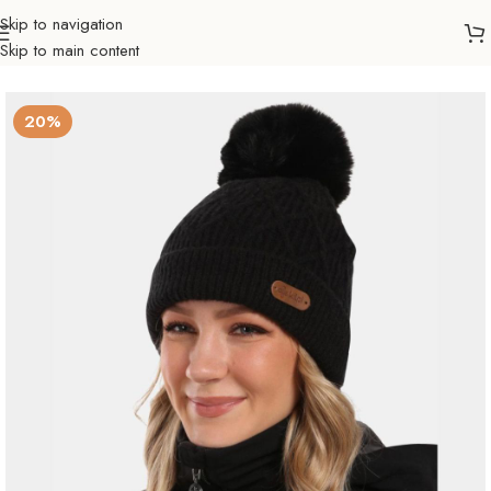
Skip to navigation
Skip to main content
Početna
Sve za zimu
Skijanje
Kape
Žene
20%