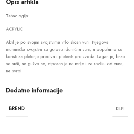
Opis artikla
Tehnologija:
ACRYLIC
Akril je po svojim svojstvima vrlo sličan vuni. Njegova
mehanička svojstva su gotovo identična vuni, a popularno se
koristi za pletenje prediva i pletenih proizvoda. Lagan je, brzo
se suši, ne gužva se, otporan je na mrlje i za razliku od vune,
ne svrbi.
Dodatne informacije
BREND
KILPI