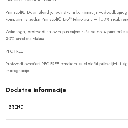
PrimaLoft® Down Blend je jedinstvena kombinacija vodoodbojnog perj
komponenta sadrži PrimaLoft® Bio™ tehnologiju – 100% reciklirana vl
Osim toga, proizvodi sa ovim punjenjem suše se do 4 puta brže u o
30% sintetička vlakna.
PFC FREE
Proizvodi označeni PFC FREE oznakom su ekološki prihvatljiviji i sig
impregnacije.
Dodatne informacije
BREND