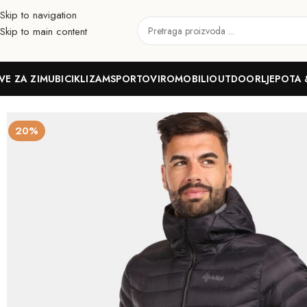
Skip to navigation
Skip to main content
VE ZA ZIMU
BICIKLIZAM
SPORTOVI
ROMOBILI
OUTDOOR
LJEPOTA 
Početna
Outdoor
Planinarenje
Jakne
Muškarci
KILPI Jakna PYRA
20%