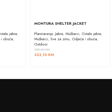
MONTURA SHELTER JACKET
stale jakne
,
Planinarenje
,
Jakne
,
Muškarci
,
Ostale jakne
,
 i obuća
,
Muškarci
,
Sve za zimu
,
Odjeća i obuća
,
Outdoor
359,00
KM
323,10
KM