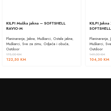
KILPI Muška jakna – SOFTSHELL
KILPI Jakn
RAVIO-M
SOFTSHELL
Planinarenje
,
Jakne
,
Muškarci
,
Ostale jakne
,
Planinarenje
,
Muškarci
,
Sve za zimu
,
Odjeća i obuća
,
Muškarci
,
Sve
Outdoor
Outdoor
175,00
KM
149,00
KM
122,50
KM
104,30
KM