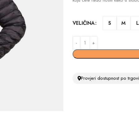
koju ćete rado nositi kako u slobo
S
M
L
VELIČINA
Provjeri dostupnost po trgo