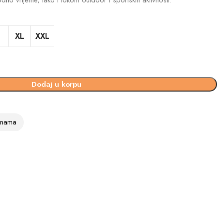
dno vrijeme, tako i tokom outdoor i sportskih aktivnosti.
XL
XXL
Dodaj u korpu
vinama