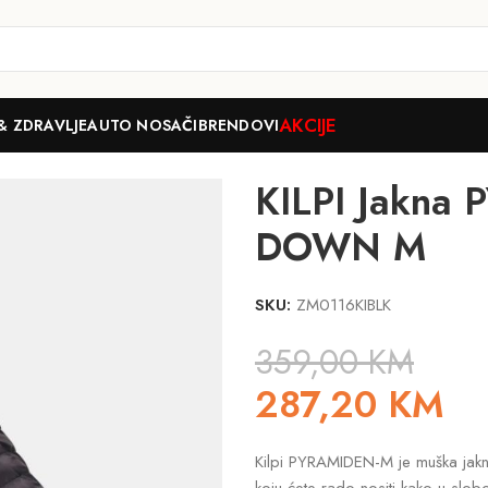
AKCIJE
& ZDRAVLJE
AUTO NOSAČI
BRENDOVI
MIDEN-M JACKETS – DOWN M
KILPI Jakna
DOWN M
SKU:
ZM0116KIBLK
359,00
KM
287,20
KM
Kilpi PYRAMIDEN-M je muška jakna