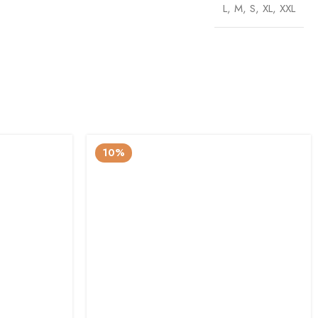
L
,
M
,
S
,
XL
,
XXL
10%