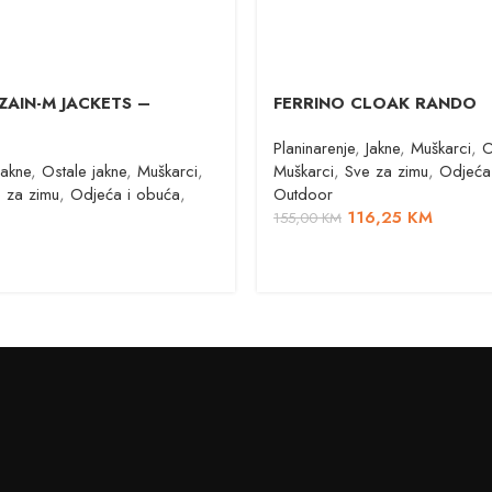
a ZAIN-M JACKETS –
FERRINO CLOAK RANDO
Planinarenje
,
Jakne
,
Muškarci
,
O
Jakne
,
Ostale jakne
,
Muškarci
,
Muškarci
,
Sve za zimu
,
Odjeća
 za zimu
,
Odjeća i obuća
,
Outdoor
116,25
KM
155,00
KM