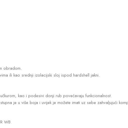
nom obradom.
a ili kao srednji izolacijski sloj ispod hardshell jakni.
 učkurom, kao i podesivi donji rub povećavaju funkcionalnost.
pna je u više boja i uvijek je možete imati uz sebe zahvaljujući kompr
WR WB.