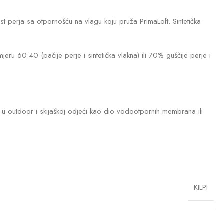
t perja sa otpornošću na vlagu koju pruža PrimaLoft. Sintetička
u 60:40 (pačije perje i sintetička vlakna) ili 70% guščije perje i
te u outdoor i skijaškoj odjeći kao dio vodootpornih membrana ili
KILPI