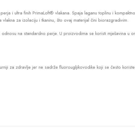
a i ultra finih PrimaLoft® vlakana. Spaja laganu toplinu i kompaktnos
akna za izolaciju i tkaninu, što ovaj materijal čini biorazgradivim.
dnosu na standardno perje. U proizvodima se koristi mješavina u omjer
urniji za zdravlje jer ne sadrže fluorougljikovodike koji se često koris