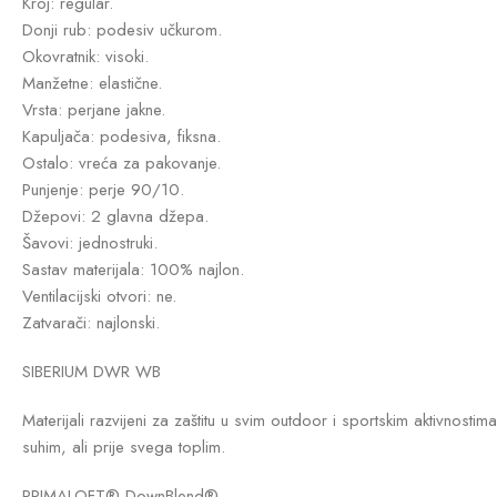
Kroj: regular.
Donji rub: podesiv učkurom.
Okovratnik: visoki.
Manžetne: elastične.
Vrsta: perjane jakne.
Kapuljača: podesiva, fiksna.
Ostalo: vreća za pakovanje.
Punjenje: perje 90/10.
Džepovi: 2 glavna džepa.
Šavovi: jednostruki.
Sastav materijala: 100% najlon.
Ventilacijski otvori: ne.
Zatvarači: najlonski.
SIBERIUM DWR WB
Materijali razvijeni za zaštitu u svim outdoor i sportskim aktivno
suhim, ali prije svega toplim.
PRIMALOFT® DownBlend®