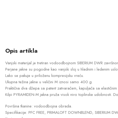
Opis artikla
Vanjski materijal je tretiran vodoodbojnom SIBERIUM DWR završ
Perjane jakne su pogodne kao vanjski sloj u hladnim i ledenim uslovim
Lako se pakuje u priloženu kompresijsku vreću.
Ukupna težina jakne u veličini M iznosi samo 400 g.
Praktična dva džepa sa patent zatvaračem, kapuljača sa elastičnim
Kilpi PYRAMIDEN-M jakna pruža visok nivo toplinske udobnosti. Dostu
Površina tkanine: vodoodbojna obrada.
Specifikacije: PFC FREE, PRIMALOFT DOWNBLEND, SIBERIUM D